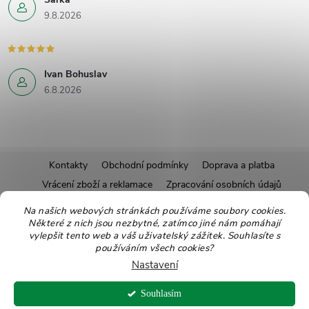
9.8.2026
Ivan Bohuslav
6.8.2026
Z
Kontakty
Obchodní podmínky
Doprava a platba
Vrácení zboží a reklamace
Zpracování osobních údajů
á
Pravidla soutěží
Affiliate program
Recepty
Na našich webových stránkách používáme soubory cookies.
Některé z nich jsou nezbytné, zatímco jiné nám pomáhají
Pro nové dodavatele
Ekologické balení
Moje objednávka
p
vylepšit tento web a váš uživatelský zážitek. Souhlasíte s
používáním všech cookies?
a
Nastavení
Copyright 2026
Zdravoslav
. Všechna práva vyhrazena.
Upravit nastavení
t
Souhlasím
cookies