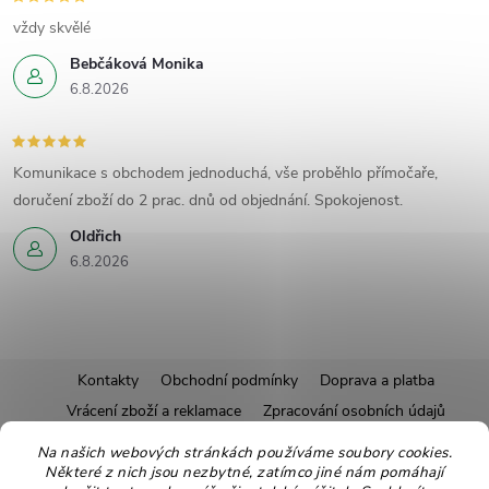
vždy skvělé
Bebčáková Monika
6.8.2026
Komunikace s obchodem jednoduchá, vše proběhlo přímočaře,
doručení zboží do 2 prac. dnů od objednání. Spokojenost.
Oldřich
6.8.2026
Z
Kontakty
Obchodní podmínky
Doprava a platba
Vrácení zboží a reklamace
Zpracování osobních údajů
á
Pravidla soutěží
Affiliate program
Recepty
Na našich webových stránkách používáme soubory cookies.
Některé z nich jsou nezbytné, zatímco jiné nám pomáhají
Pro nové dodavatele
Ekologické balení
Moje objednávka