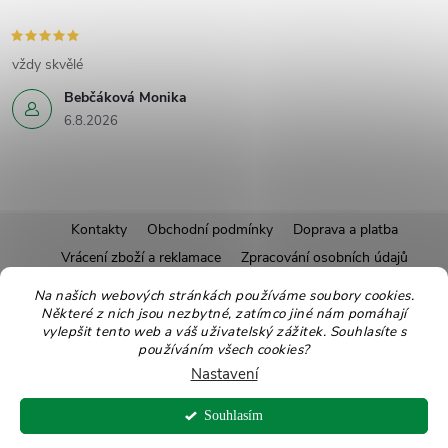
vždy skvělé
Bebčáková Monika
6.8.2026
Z
Kontakty
Obchodní podmínky
Doprava a platba
Vrácení zboží a reklamace
Zpracování osobních údajů
á
Pravidla soutěží
Affiliate program
Recepty
Na našich webových stránkách používáme soubory cookies.
Některé z nich jsou nezbytné, zatímco jiné nám pomáhají
Pro nové dodavatele
Ekologické balení
Moje objednávka
p
vylepšit tento web a váš uživatelský zážitek. Souhlasíte s
používáním všech cookies?
a
Nastavení
Copyright 2026
Zdravoslav
. Všechna práva vyhrazena.
Upravit nastavení
t
Souhlasím
cookies