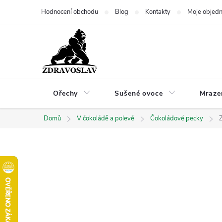
Přejít
Hodnocení obchodu
Blog
Kontakty
Moje objed
na
obsah
Ořechy
Sušené ovoce
Mraze
Domů
V čokoládě a polevě
Čokoládové pecky