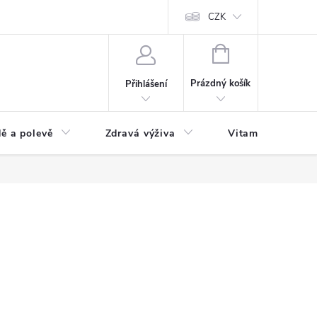
 podmínky a zpracování osobních údajů
Formulář pro odstoupení od sm
CZK
NÁKUPNÍ
KOŠÍK
Prázdný košík
Přihlášení
ě a polevě
Zdravá výživa
Vitamíny a doplň