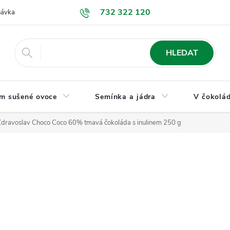
732 322 120
návka
GDPR a ochrana osobních údajů
Jak nakupovat
Obchodní
HLEDAT
m sušené ovoce
Semínka a jádra
V čokolád
Zdravoslav Choco Coco 60% tmavá čokoláda s inulinem 250 g