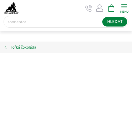
Přejít
NÁKUPNÍ
KOŠÍK
na
obsah
HLEDAT
Hořká čokoláda