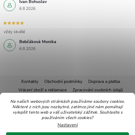
Ivan Bohuslav
6.8.2026
vždy skvělé
Bebčáková Monika
6.8.2026
Z
Kontakty
Obchodní podmínky
Doprava a platba
Vrácení zboží a reklamace
Zpracování osobních údajů
á
Pravidla soutěží
Affiliate program
Recepty
Na našich webových stránkách používáme soubory cookies.
Některé z nich jsou nezbytné, zatímco jiné nám pomáhají
Pro nové dodavatele
Ekologické balení
Moje objednávka
p
vylepšit tento web a váš uživatelský zážitek. Souhlasíte s
používáním všech cookies?
a
Nastavení
Copyright 2026
Zdravoslav
. Všechna práva vyhrazena.
Upravit nastavení