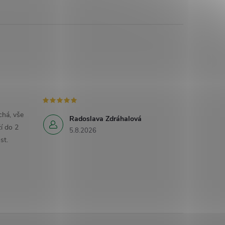
há, vše
Radoslava Zdráhalová
í do 2
5.8.2026
st.