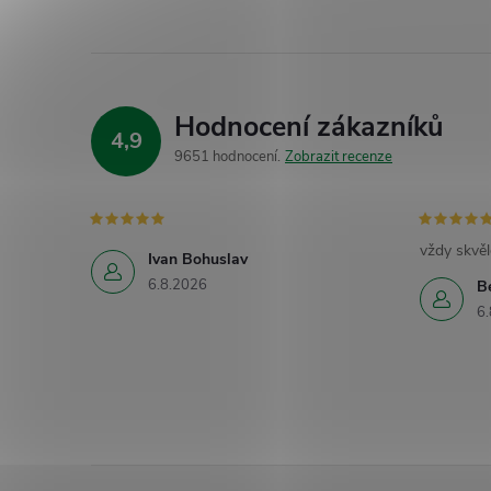
Hodnocení zákazníků
4,9
9651 hodnocení
Zobrazit recenze
vždy skvěl
Ivan Bohuslav
6.8.2026
B
6.
Z