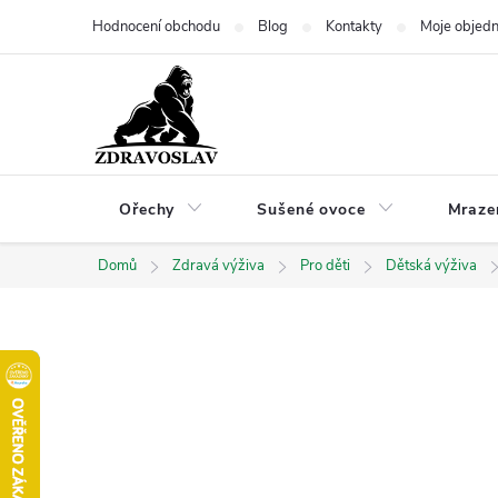
Přejít
Hodnocení obchodu
Blog
Kontakty
Moje objed
na
obsah
Ořechy
Sušené ovoce
Mraze
Domů
Zdravá výživa
Pro děti
Dětská výživa