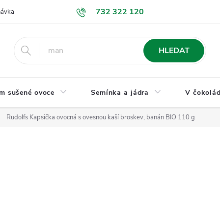
732 322 120
návka
GDPR a ochrana osobních údajů
Jak nakupovat
Obchodní
HLEDAT
m sušené ovoce
Semínka a jádra
V čokolád
Rudolfs Kapsička ovocná s ovesnou kaší broskev, banán BIO 110 g