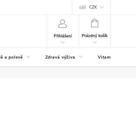
 podmínky a zpracování osobních údajů
Formulář pro odstoupení od sm
CZK
NÁKUPNÍ
KOŠÍK
Prázdný košík
Přihlášení
ě a polevě
Zdravá výživa
Vitamíny a doplň