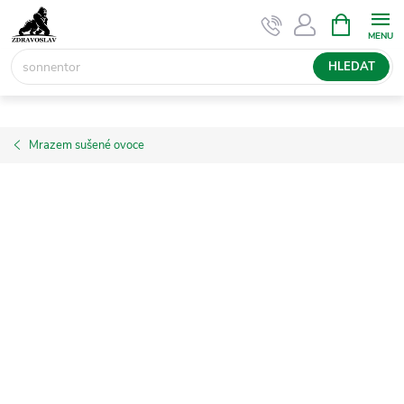
Přejít
NÁKUPNÍ
KOŠÍK
na
obsah
HLEDAT
Mrazem sušené ovoce