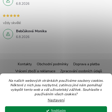
6.8.2026
vždy skvělé
Bebčáková Monika
6.8.2026
Z
Kontakty
Obchodní podmínky
Doprava a platba
Vrácení zboží a reklamace
Zpracování osobních údajů
á
Pravidla soutěží
Affiliate program
Recepty
Na našich webových stránkách používáme soubory cookies.
Některé z nich jsou nezbytné, zatímco jiné nám pomáhají
Pro nové dodavatele
Ekologické balení
Moje objednávka
p
vylepšit tento web a váš uživatelský zážitek. Souhlasíte s
používáním všech cookies?
a
Nastavení
Copyright 2026
Zdravoslav
. Všechna práva vyhrazena.
Upravit nastavení
Souhlasím
cookies