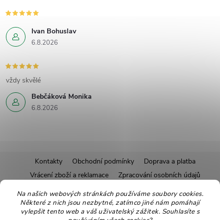
Ivan Bohuslav
6.8.2026
vždy skvělé
Bebčáková Monika
6.8.2026
Z
Kontakty
Obchodní podmínky
Doprava a platba
Vrácení zboží a reklamace
Zpracování osobních údajů
á
Pravidla soutěží
Affiliate program
Recepty
Na našich webových stránkách používáme soubory cookies.
Některé z nich jsou nezbytné, zatímco jiné nám pomáhají
Pro nové dodavatele
Ekologické balení
Moje objednávka
p
vylepšit tento web a váš uživatelský zážitek. Souhlasíte s