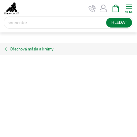
Přejít
NÁKUPNÍ
KOŠÍK
na
obsah
HLEDAT
Ořechová másla a krémy