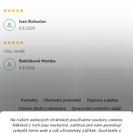
Ivan Bohuslav
6.8.2026
vždy skvělé
Bebčáková Monika
6.8.2026
Z
Kontakty
Obchodní podmínky
Doprava a platba
Vrácení zboží a reklamace
Zpracování osobních údajů
á
Pravidla soutěží
Affiliate program
Recepty
Na našich webových stránkách používáme soubory cookies.
Některé z nich jsou nezbytné, zatímco jiné nám pomáhají
Pro nové dodavatele
Ekologické balení
Moje objednávka
p
vylepšit tento web a váš uživatelský zážitek. Souhlasíte s