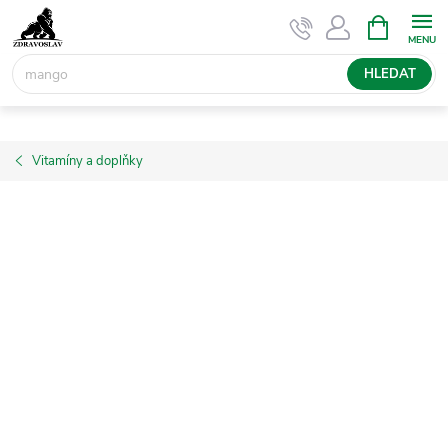
Přejít
NÁKUPNÍ
KOŠÍK
na
obsah
HLEDAT
Vitamíny a doplňky