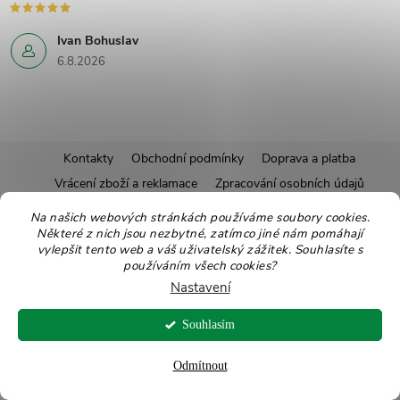
Ivan Bohuslav
6.8.2026
Z
Kontakty
Obchodní podmínky
Doprava a platba
Vrácení zboží a reklamace
Zpracování osobních údajů
á
Pravidla soutěží
Affiliate program
Recepty
Na našich webových stránkách používáme soubory cookies.
Některé z nich jsou nezbytné, zatímco jiné nám pomáhají
Pro nové dodavatele
Ekologické balení
Moje objednávka
p
vylepšit tento web a váš uživatelský zážitek. Souhlasíte s
používáním všech cookies?
a
Nastavení
Copyright 2026
Zdravoslav
. Všechna práva vyhrazena.
Upravit nastavení
t
Souhlasím
cookies
Vytvořil Shoptet
Odmítnout
í