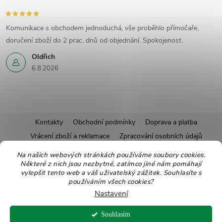
Komunikace s obchodem jednoduchá, vše proběhlo přímočaře,
doručení zboží do 2 prac. dnů od objednání. Spokojenost.
Oldřich
6.8.2026
Z
Kontakty
Obchodní podmínky
Doprava a platba
Vrácení zboží a reklamace
Zpracování osobních údajů
á
Pravidla soutěží
Affiliate program
Recepty
Na našich webových stránkách používáme soubory cookies.
Některé z nich jsou nezbytné, zatímco jiné nám pomáhají
Pro nové dodavatele
Ekologické balení
Moje objednávka
p
vylepšit tento web a váš uživatelský zážitek. Souhlasíte s
používáním všech cookies?
a
Nastavení
Copyright 2026
Zdravoslav
. Všechna práva vyhrazena.
Upravit nastavení
Souhlasím
cookies