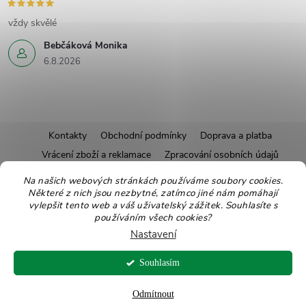
vždy skvělé
Bebčáková Monika
6.8.2026
Z
Kontakty
Obchodní podmínky
Doprava a platba
Vrácení zboží a reklamace
Zpracování osobních údajů
á
Pravidla soutěží
Affiliate program
Recepty
Na našich webových stránkách používáme soubory cookies.
Některé z nich jsou nezbytné, zatímco jiné nám pomáhají
Pro nové dodavatele
Ekologické balení
Moje objednávka
p
vylepšit tento web a váš uživatelský zážitek. Souhlasíte s
používáním všech cookies?
a
Nastavení
Copyright 2026
Zdravoslav
. Všechna práva vyhrazena.
Upravit nastavení
t
Souhlasím
cookies
Vytvořil Shoptet
Odmítnout