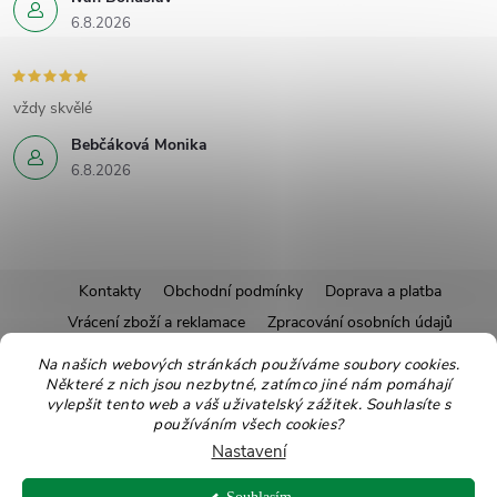
6.8.2026
vždy skvělé
Bebčáková Monika
6.8.2026
Z
Kontakty
Obchodní podmínky
Doprava a platba
Vrácení zboží a reklamace
Zpracování osobních údajů
á
Pravidla soutěží
Affiliate program
Recepty
Na našich webových stránkách používáme soubory cookies.
Některé z nich jsou nezbytné, zatímco jiné nám pomáhají
Pro nové dodavatele
Ekologické balení
Moje objednávka
p
vylepšit tento web a váš uživatelský zážitek. Souhlasíte s
používáním všech cookies?
a
Nastavení
Copyright 2026
Zdravoslav
. Všechna práva vyhrazena.
Upravit nastavení