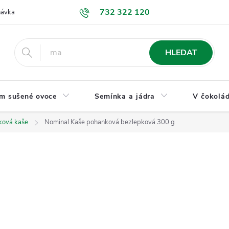
732 322 120
návka
GDPR a ochrana osobních údajů
Jak nakupovat
Obchodní
HLEDAT
m sušené ovoce
Semínka a jádra
V čokolád
ková kaše
Nominal Kaše pohanková bezlepková 300 g