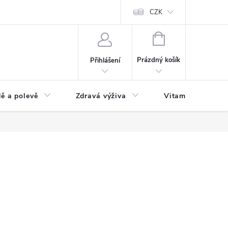
 podmínky a zpracování osobních údajů
Formulář pro odstoupení od sm
CZK
NÁKUPNÍ
KOŠÍK
Prázdný košík
Přihlášení
ě a polevě
Zdravá výživa
Vitamíny a doplň