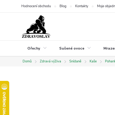
Přejít
Hodnocení obchodu
Blog
Kontakty
Moje objed
na
obsah
Ořechy
Sušené ovoce
Mraze
Domů
Zdravá výživa
Snídaně
Kaše
Pohan