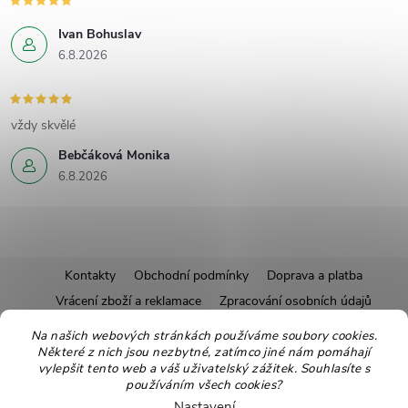
Ivan Bohuslav
6.8.2026
vždy skvělé
Bebčáková Monika
6.8.2026
Z
Kontakty
Obchodní podmínky
Doprava a platba
Vrácení zboží a reklamace
Zpracování osobních údajů
á
Pravidla soutěží
Affiliate program
Recepty
Na našich webových stránkách používáme soubory cookies.
Některé z nich jsou nezbytné, zatímco jiné nám pomáhají
Pro nové dodavatele
Ekologické balení
Moje objednávka
p
vylepšit tento web a váš uživatelský zážitek. Souhlasíte s
používáním všech cookies?
Nastavení