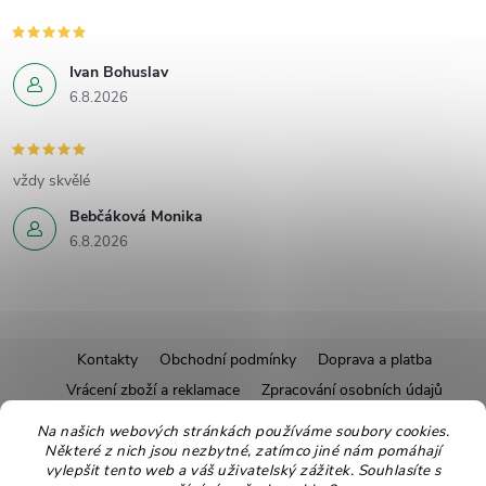
Ivan Bohuslav
6.8.2026
vždy skvělé
Bebčáková Monika
6.8.2026
Z
Kontakty
Obchodní podmínky
Doprava a platba
Vrácení zboží a reklamace
Zpracování osobních údajů
á
Pravidla soutěží
Affiliate program
Recepty
Na našich webových stránkách používáme soubory cookies.
Některé z nich jsou nezbytné, zatímco jiné nám pomáhají
Pro nové dodavatele
Ekologické balení
Moje objednávka
p
vylepšit tento web a váš uživatelský zážitek. Souhlasíte s