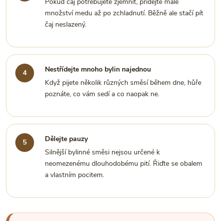
Pokud čaj potřebujete zjemnit, přidejte malé
množství medu až po zchladnutí. Běžně ale stačí pít
čaj neslazený.
Nestřídejte mnoho bylin najednou
Když pijete několik různých směsí během dne, hůře
poznáte, co vám sedí a co naopak ne.
Dělejte pauzy
Silnější bylinné směsi nejsou určené k
neomezenému dlouhodobému pití. Řiďte se obalem
a vlastním pocitem.