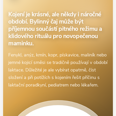
Kojení je krásné, ale někdy i náročné
období. Bylinný čaj může být
příjemnou součástí pitného režimu a
klidového rituálu pro novopečenou
maminku.
Fenykl, anýz, kmín, kopr, pískavice, maliník nebo
jemné kojicí směsi se tradičně používají v období
laktace. Důležité je ale vybírat opatrně, číst
složení a při potížích s kojením řešit příčinu s
laktační poradkyní, pediatrem nebo lékařem.