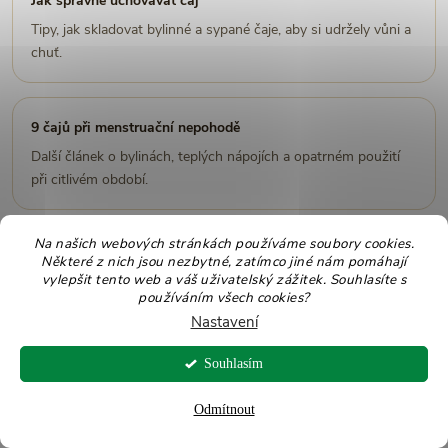
Jak správně uchovávat čaj
Tipy, jak skladovat bylinné a sypané čaje, aby si udržely vůni a
chuť.
9 čajů při menstruační nepohodě
Další článek o bylinách, teplých nápojích a opatrném použití
při citlivém období.
Na našich webových stránkách používáme soubory cookies.
15 čajů pro lehčí režim
Některé z nich jsou nezbytné, zatímco jiné nám pomáhají
vylepšit tento web a váš uživatelský zážitek. Souhlasíte s
Přehled čajů pro pitný režim, trávení a běžnou čajovou rutinu
používáním všech cookies?
bez přehnaných slibů.
Nastavení
Souhlasím
Blog Zdravoslav
Další články o čajích, bylinách, zdravých potravinách a
Odmítnout
každodenním jídelníčku.