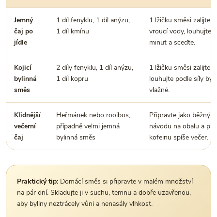
Jemný
1 díl fenyklu, 1 díl anýzu,
1 lžičku směsi zalijte 
čaj po
1 díl kmínu
vroucí vody, louhujte 
jídle
minut a sceďte.
Kojicí
2 díly fenyklu, 1 díl anýzu,
1 lžičku směsi zalijte 
bylinná
1 díl kopru
louhujte podle síly byli
směs
vlažné.
Klidnější
Heřmánek nebo rooibos,
Připravte jako běžný č
večerní
případně velmi jemná
návodu na obalu a pijt
čaj
bylinná směs
kofeinu spíše večer.
Praktický tip:
Domácí směs si připravte v malém množství
na pár dní. Skladujte ji v suchu, temnu a dobře uzavřenou,
aby byliny neztrácely vůni a nenasály vlhkost.