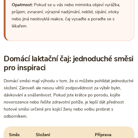
Opatrnost:
Pokud se u vás nebo miminka objeví vyrážka,
průjem, zvracení, výrazné nadýmání, neklid, sípání, otoky
nebo jiná neobvyklá reakce, čaj vysaďte a poraďte se s
lékařem.
Domácí laktační čaj: jednoduché směsi
pro inspiraci
Domácí směsi mají výhodu v tom, že si můžete pohlídat jednoduché
složení. Zároveň ale nesou větší zodpovědnost za výběr bylin,
dávkování a snášenlivost. Pokud jste krátce po porodu, kojíte
novorozence nebo řešíte zdravotní potíže, je lepší dát přednost
hotové směsi určené pro kojící ženy nebo volbu probrat s
odborníkem.
Směs
Složení
Příprava