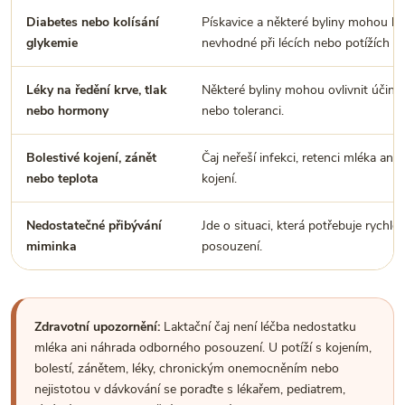
Diabetes nebo kolísání
Pískavice a některé byliny mohou bý
glykemie
nevhodné při lécích nebo potížích s
Léky na ředění krve, tlak
Některé byliny mohou ovlivnit účine
nebo hormony
nebo toleranci.
Bolestivé kojení, zánět
Čaj neřeší infekci, retenci mléka ani 
nebo teplota
kojení.
Nedostatečné přibývání
Jde o situaci, která potřebuje rychlé
miminka
posouzení.
Zdravotní upozornění:
Laktační čaj není léčba nedostatku
mléka ani náhrada odborného posouzení. U potíží s kojením,
bolestí, zánětem, léky, chronickým onemocněním nebo
nejistotou v dávkování se poraďte s lékařem, pediatrem,