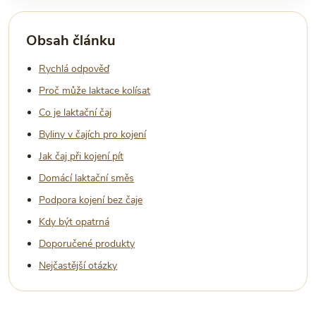
Obsah článku
Rychlá odpověď
Proč může laktace kolísat
Co je laktační čaj
Byliny v čajích pro kojení
Jak čaj při kojení pít
Domácí laktační směs
Podpora kojení bez čaje
Kdy být opatrná
Doporučené produkty
Nejčastější otázky