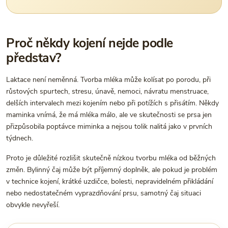
Proč někdy kojení nejde podle
představ?
Laktace není neměnná. Tvorba mléka může kolísat po porodu, při
růstových spurtech, stresu, únavě, nemoci, návratu menstruace,
delších intervalech mezi kojením nebo při potížích s přisátím. Někdy
maminka vnímá, že má mléka málo, ale ve skutečnosti se prsa jen
přizpůsobila poptávce miminka a nejsou tolik nalitá jako v prvních
týdnech.
Proto je důležité rozlišit skutečně nízkou tvorbu mléka od běžných
změn. Bylinný čaj může být příjemný doplněk, ale pokud je problém
v technice kojení, krátké uzdičce, bolesti, nepravidelném přikládání
nebo nedostatečném vyprazdňování prsu, samotný čaj situaci
obvykle nevyřeší.