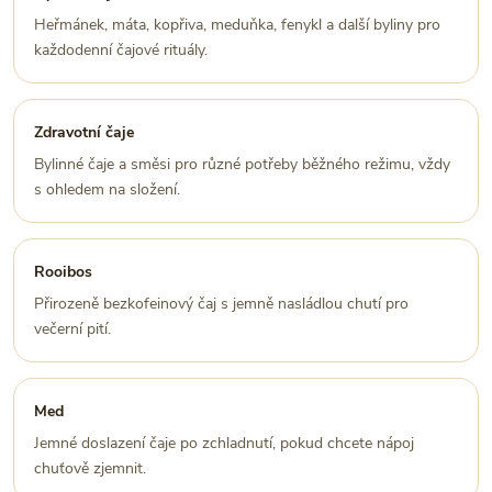
Heřmánek, máta, kopřiva, meduňka, fenykl a další byliny pro
každodenní čajové rituály.
Zdravotní čaje
Bylinné čaje a směsi pro různé potřeby běžného režimu, vždy
s ohledem na složení.
Rooibos
Přirozeně bezkofeinový čaj s jemně nasládlou chutí pro
večerní pití.
Med
Jemné doslazení čaje po zchladnutí, pokud chcete nápoj
chuťově zjemnit.