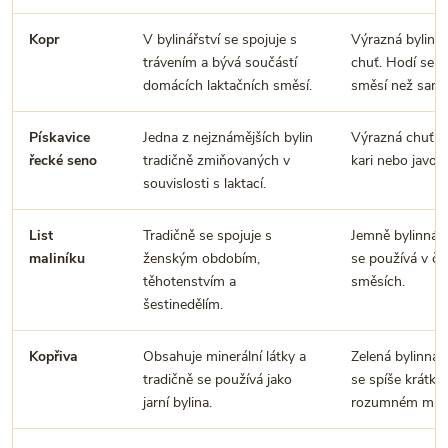
Kopr
V bylinářství se spojuje s
Výrazná bylinně
trávením a bývá součástí
chuť. Hodí se s
domácích laktačních směsí.
směsí než samo
Pískavice
Jedna z nejznámějších bylin
Výrazná chuť př
řecké seno
tradičně zmiňovaných v
kari nebo javoro
souvislosti s laktací.
List
Tradičně se spojuje s
Jemně bylinná 
maliníku
ženským obdobím,
se používá v ča
těhotenstvím a
směsích.
šestinedělím.
Kopřiva
Obsahuje minerální látky a
Zelená bylinná 
tradičně se používá jako
se spíše krátko
jarní bylina.
rozumném množ