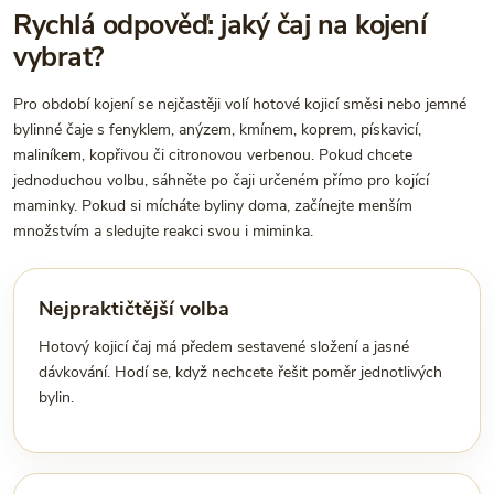
Rychlá odpověď: jaký čaj na kojení
vybrat?
Pro období kojení se nejčastěji volí hotové kojicí směsi nebo jemné
bylinné čaje s fenyklem, anýzem, kmínem, koprem, pískavicí,
maliníkem, kopřivou či citronovou verbenou. Pokud chcete
jednoduchou volbu, sáhněte po čaji určeném přímo pro kojící
maminky. Pokud si mícháte byliny doma, začínejte menším
množstvím a sledujte reakci svou i miminka.
Nejpraktičtější volba
Hotový kojicí čaj má předem sestavené složení a jasné
dávkování. Hodí se, když nechcete řešit poměr jednotlivých
bylin.