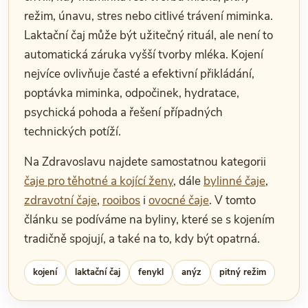
režim, únavu, stres nebo citlivé trávení miminka.
Laktační čaj může být užitečný rituál, ale není to
automatická záruka vyšší tvorby mléka. Kojení
nejvíce ovlivňuje časté a efektivní přikládání,
poptávka miminka, odpočinek, hydratace,
psychická pohoda a řešení případných
technických potíží.
Na Zdravoslavu najdete samostatnou kategorii
čaje pro těhotné a kojící ženy
, dále
bylinné čaje
,
zdravotní čaje
,
rooibos
i
ovocné čaje
. V tomto
článku se podíváme na byliny, které se s kojením
tradičně spojují, a také na to, kdy být opatrná.
kojení
laktační čaj
fenykl
anýz
pitný režim