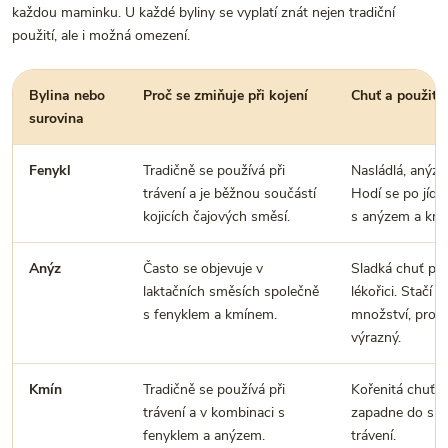
každou maminku. U každé byliny se vyplatí znát nejen tradiční
použití, ale i možná omezení.
Bylina nebo
Proč se zmiňuje při kojení
Chuť a použití
surovina
Fenykl
Tradičně se používá při
Nasládlá, anýzo
trávení a je běžnou součástí
Hodí se po jídle
kojicích čajových směsí.
s anýzem a km
Anýz
Často se objevuje v
Sladká chuť při
laktačních směsích společně
lékořici. Stačí 
s fenyklem a kmínem.
množství, proto
výrazný.
Kmín
Tradičně se používá při
Kořenitá chuť, 
trávení a v kombinaci s
zapadne do smě
fenyklem a anýzem.
trávení.