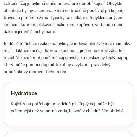
Laktační čaj je bylinná směs určená pro období kojení. Obvykle
obsahuje byliny a semena, která se tradičně používají při kojení,
trávení a pitném režimu. Typicky se setkáte s fenyklem, anýzem,
kmínem, koprem, pískavicí, maliníkem, kopřivou, verbenou nebo
dalšími jemnějšími bylinami.
Je důležité říct, že reakce na byliny je individuální. Některé maminky
mají s laktačními čaji dobrou zkušenost, jiné nepozorují zásadní
rozdíl. V každém případě má čaj smysl jako neslazený teplý nápoj,
který může pomoci doplnit tekutiny a vytvořit pravidelný
odpočinkový moment během dne.
Hydratace
Kojící žena potřebuje pravidelně pít. Teplý čaj může být
příjemnější než samotná voda, hlavně v chladnějším období.