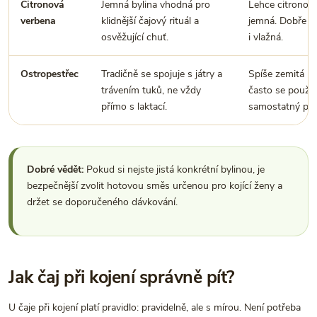
Citronová
Jemná bylina vhodná pro
Lehce citronová
verbena
klidnější čajový rituál a
jemná. Dobře c
osvěžující chuť.
i vlažná.
Ostropestřec
Tradičně se spojuje s játry a
Spíše zemitá by
trávením tuků, ne vždy
často se použív
přímo s laktací.
samostatný pro
Dobré vědět:
Pokud si nejste jistá konkrétní bylinou, je
bezpečnější zvolit hotovou směs určenou pro kojící ženy a
držet se doporučeného dávkování.
Jak čaj při kojení správně pít?
U čaje při kojení platí pravidlo: pravidelně, ale s mírou. Není potřeba