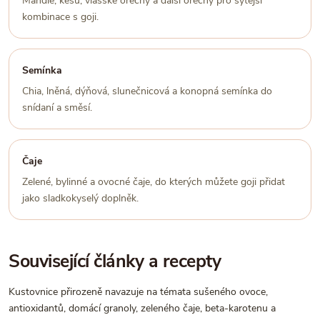
Mandle, kešu, vlašské ořechy a další ořechy pro sytější
kombinace s goji.
Semínka
Chia, lněná, dýňová, slunečnicová a konopná semínka do
snídaní a směsí.
Čaje
Zelené, bylinné a ovocné čaje, do kterých můžete goji přidat
jako sladkokyselý doplněk.
Související články a recepty
Kustovnice přirozeně navazuje na témata sušeného ovoce,
antioxidantů, domácí granoly, zeleného čaje, beta-karotenu a