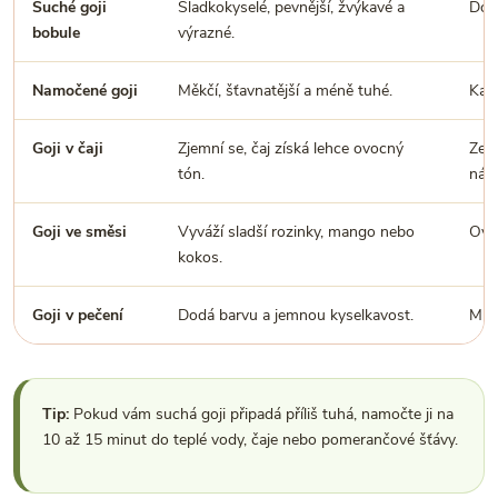
Suché goji
Sladkokyselé, pevnější, žvýkavé a
Domá
bobule
výrazné.
Namočené goji
Měkčí, šťavnatější a méně tuhé.
Kaše
Goji v čaji
Zjemní se, čaj získá lehce ovocný
Zele
tón.
nápo
Goji ve směsi
Vyváží sladší rozinky, mango nebo
Ovoc
kokos.
Goji v pečení
Dodá barvu a jemnou kyselkavost.
Muff
Tip:
Pokud vám suchá goji připadá příliš tuhá, namočte ji na
10 až 15 minut do teplé vody, čaje nebo pomerančové šťávy.