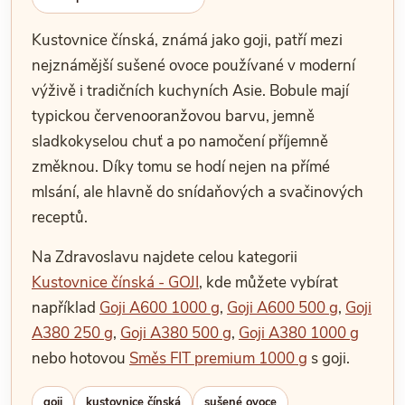
Kustovnice čínská, známá jako goji, patří mezi
nejznámější sušené ovoce používané v moderní
výživě i tradičních kuchyních Asie. Bobule mají
typickou červenooranžovou barvu, jemně
sladkokyselou chuť a po namočení příjemně
změknou. Díky tomu se hodí nejen na přímé
mlsání, ale hlavně do snídaňových a svačinových
receptů.
Na Zdravoslavu najdete celou kategorii
Kustovnice čínská - GOJI
, kde můžete vybírat
například
Goji A600 1000 g
,
Goji A600 500 g
,
Goji
A380 250 g
,
Goji A380 500 g
,
Goji A380 1000 g
nebo hotovou
Směs FIT premium 1000 g
s goji.
goji
kustovnice čínská
sušené ovoce