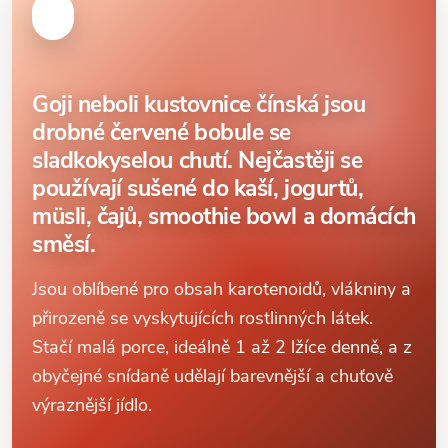
Goji neboli kustovnice čínská jsou
drobné červené bobule se
sladkokyselou chutí. Nejčastěji se
používají sušené do kaší, jogurtů,
müsli, čajů, smoothie bowl a domácích
směsí.
Jsou oblíbené pro obsah karotenoidů, vlákniny a
přirozeně se vyskytujících rostlinných látek.
Stačí malá porce, ideálně 1 až 2 lžíce denně, a z
obyčejné snídaně udělají barevnější a chuťově
výraznější jídlo.