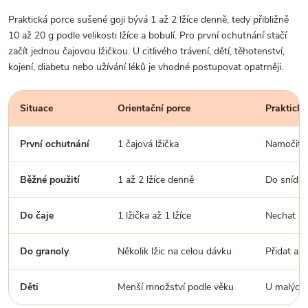
Praktická porce sušené goji bývá 1 až 2 lžíce denně, tedy přibližně
10 až 20 g podle velikosti lžíce a bobulí. Pro první ochutnání stačí
začít jednou čajovou lžičkou. U citlivého trávení, dětí, těhotenství,
kojení, diabetu nebo užívání léků je vhodné postupovat opatrněji.
Situace
Orientační porce
Praktické
První ochutnání
1 čajová lžička
Namočit a
Běžné použití
1 až 2 lžíce denně
Do snídan
Do čaje
1 lžička až 1 lžíce
Nechat zm
Do granoly
Několik lžic na celou dávku
Přidat až 
Děti
Menší množství podle věku
U malých 