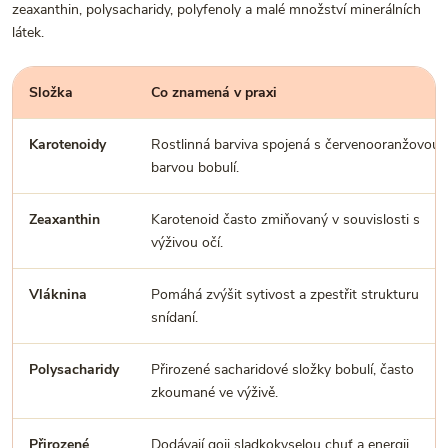
zeaxanthin, polysacharidy, polyfenoly a malé množství minerálních
látek.
Složka
Co znamená v praxi
Karotenoidy
Rostlinná barviva spojená s červenooranžovou
barvou bobulí.
Zeaxanthin
Karotenoid často zmiňovaný v souvislosti s
výživou očí.
Vláknina
Pomáhá zvýšit sytivost a zpestřit strukturu
snídaní.
Polysacharidy
Přirozené sacharidové složky bobulí, často
zkoumané ve výživě.
Přirozené
Dodávají goji sladkokyselou chuť a energii.