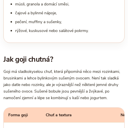
müsli, granola a domácí směsi,
čajové a bylinné nápoje,
pečení, muffiny a sušenky,
rýžové, kuskusové nebo salátové pokrmy.
Jak goji chutná?
Goji má sladkokyselou chuť, která připomíná něco mezi rozinkami,
brusinkami a lehce bylinkovým sušeným ovocem. Není tak sladká
jako datle nebo rozinky, ale je výraznější než některé jemné druhy
sušeného ovoce. Sušené bobule jsou pevnější a žvýkavé, po
namočení zjemní a lépe se kombinují s kaší nebo jogurtem.
Forma goji
Chuť a textura
Nejl