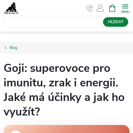
Přejít
NÁKUPNÍ
KOŠÍK
na
obsah
HLEDAT
Blog
Goji: superovoce pro
imunitu, zrak i energii.
Jaké má účinky a jak ho
využít?