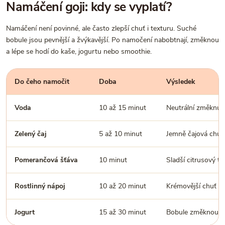
Namáčení goji: kdy se vyplatí?
Namáčení není povinné, ale často zlepší chuť i texturu. Suché
bobule jsou pevnější a žvýkavější. Po namočení nabobtnají, změknou
a lépe se hodí do kaše, jogurtu nebo smoothie.
Do čeho namočit
Doba
Výsledek
Voda
10 až 15 minut
Neutrální změknutí
Zelený čaj
5 až 10 minut
Jemně čajová chuť,
Pomerančová šťáva
10 minut
Sladší citrusový tó
Rostlinný nápoj
10 až 20 minut
Krémovější chuť d
Jogurt
15 až 30 minut
Bobule změknou pří