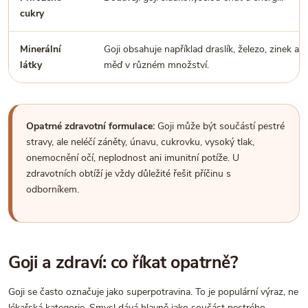
cukry
Minerální
Goji obsahuje například draslík, železo, zinek a
látky
měď v různém množství.
Opatrné zdravotní formulace:
Goji může být součástí pestré
stravy, ale neléčí záněty, únavu, cukrovku, vysoký tlak,
onemocnění očí, neplodnost ani imunitní potíže. U
zdravotních obtíží je vždy důležité řešit příčinu s
odborníkem.
Goji a zdraví: co říkat opatrně?
Goji se často označuje jako superpotravina. To je populární výraz, ne
lékařská kategorie. Smysl dává hlavně jako součást pestrého