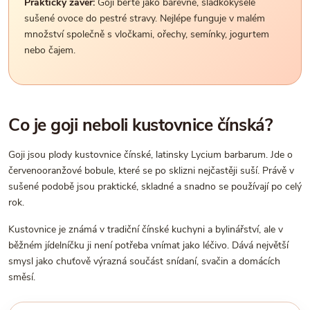
Praktický závěr:
Goji berte jako barevné, sladkokyselé
sušené ovoce do pestré stravy. Nejlépe funguje v malém
množství společně s vločkami, ořechy, semínky, jogurtem
nebo čajem.
Co je goji neboli kustovnice čínská?
Goji jsou plody kustovnice čínské, latinsky Lycium barbarum. Jde o
červenooranžové bobule, které se po sklizni nejčastěji suší. Právě v
sušené podobě jsou praktické, skladné a snadno se používají po celý
rok.
Kustovnice je známá v tradiční čínské kuchyni a bylinářství, ale v
běžném jídelníčku ji není potřeba vnímat jako léčivo. Dává největší
smysl jako chuťově výrazná součást snídaní, svačin a domácích
směsí.