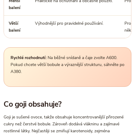
Menší
Praktické na ochutnání a občasné použití.
Pro p
balení
Větší
Výhodnější pro pravidelné používání.
Pro k
balení
někol
Rychlé rozhodnutí:
Na běžné snídaně a čaje zvolte A600.
Pokud chcete větší bobule a výraznější strukturu, sáhněte po
A380.
Co goji obsahuje?
Goji je sušené ovoce, takže obsahuje koncentrovanější přirozené
cukry než čerstvé bobule. Zároveň dodává vlákninu a zajímavé
rostlinné látky. Nejčastěji se zmiňují karotenoidy, zejména