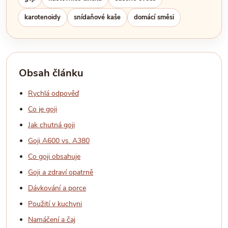
karotenoidy
snídaňové kaše
domácí směsi
Obsah článku
Rychlá odpověď
Co je goji
Jak chutná goji
Goji A600 vs. A380
Co goji obsahuje
Goji a zdraví opatrně
Dávkování a porce
Použití v kuchyni
Namáčení a čaj