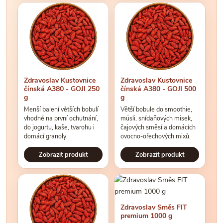
Zdravoslav Kustovnice
Zdravoslav Kustovnice
čínská A380 - GOJI 250
čínská A380 - GOJI 500
g
g
Menší balení větších bobulí
Větší bobule do smoothie,
vhodné na první ochutnání,
müsli, snídaňových misek,
do jogurtu, kaše, tvarohu i
čajových směsí a domácích
domácí granoly.
ovocno-ořechových mixů.
Zobrazit produkt
Zobrazit produkt
Zdravoslav Směs FIT
premium 1000 g