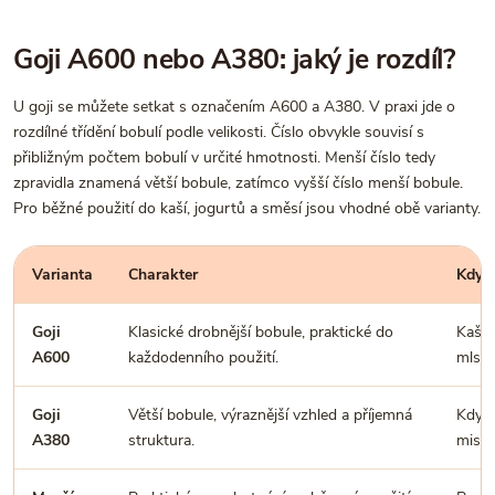
Goji A600 nebo A380: jaký je rozdíl?
U goji se můžete setkat s označením A600 a A380. V praxi jde o
rozdílné třídění bobulí podle velikosti. Číslo obvykle souvisí s
přibližným počtem bobulí v určité hmotnosti. Menší číslo tedy
zpravidla znamená větší bobule, zatímco vyšší číslo menší bobule.
Pro běžné použití do kaší, jogurtů a směsí jsou vhodné obě varianty.
Varianta
Charakter
Kdy j
Goji
Klasické drobnější bobule, praktické do
Kaše,
A600
každodenního použití.
mlsán
Goji
Větší bobule, výraznější vzhled a příjemná
Když 
A380
struktura.
misek