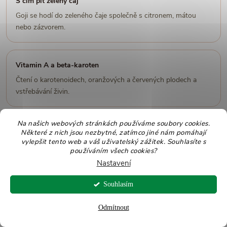
S čím pít zelený čaj
Goji se hodí do zeleného čaje společně s citronem, mátou
nebo zázvorem.
Vitamin A a beta-karoten
Čtení o karotenoidech, oranžových a červených plodech a
vstřebávání živin.
Na našich webových stránkách používáme soubory cookies.
Rozinky pro děti
Některé z nich jsou nezbytné, zatímco jiné nám pomáhají
vylepšit tento web a váš uživatelský zážitek. Souhlasíte s
Praktické informace o sušeném ovoci v dětském jídelníčku,
používáním všech cookies?
porcích a bezpečném podávání.
Nastavení
Souhlasím
Jednoduché kombinace s goji
Odmítnout
Goji je chuťově výrazná, takže stačí menší množství. Nejlépe funguje