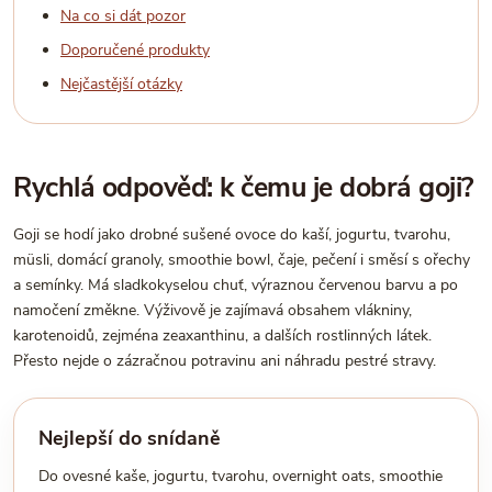
Na co si dát pozor
Doporučené produkty
Nejčastější otázky
Rychlá odpověď: k čemu je dobrá goji?
Goji se hodí jako drobné sušené ovoce do kaší, jogurtu, tvarohu,
müsli, domácí granoly, smoothie bowl, čaje, pečení i směsí s ořechy
a semínky. Má sladkokyselou chuť, výraznou červenou barvu a po
namočení změkne. Výživově je zajímavá obsahem vlákniny,
karotenoidů, zejména zeaxanthinu, a dalších rostlinných látek.
Přesto nejde o zázračnou potravinu ani náhradu pestré stravy.
Nejlepší do snídaně
Do ovesné kaše, jogurtu, tvarohu, overnight oats, smoothie