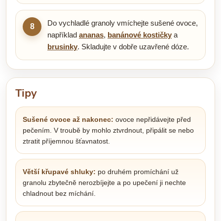
Do vychladlé granoly vmíchejte sušené ovoce,
8
například
ananas
,
banánové kostičky
a
brusinky
. Skladujte v dobře uzavřené dóze.
Tipy
Sušené ovoce až nakonec:
ovoce nepřidávejte před
pečením. V troubě by mohlo ztvrdnout, připálit se nebo
ztratit příjemnou šťavnatost.
Větší křupavé shluky:
po druhém promíchání už
granolu zbytečně nerozbíjejte a po upečení ji nechte
chladnout bez míchání.