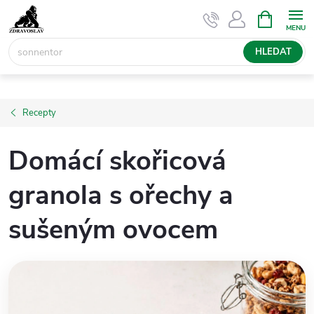
Přejít
NÁKUPNÍ
KOŠÍK
na
obsah
HLEDAT
Recepty
Domácí skořicová
granola s ořechy a
sušeným ovocem