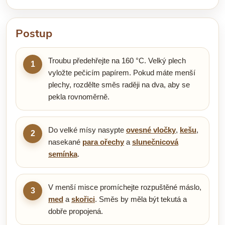
Postup
Troubu předehřejte na 160 °C. Velký plech
1
vyložte pečicím papírem. Pokud máte menší
plechy, rozdělte směs raději na dva, aby se
pekla rovnoměrně.
Do velké mísy nasypte
ovesné vločky
,
kešu
,
2
nasekané
para ořechy
a
slunečnicová
semínka
.
V menší misce promíchejte rozpuštěné máslo,
3
med
a
skořici
. Směs by měla být tekutá a
dobře propojená.