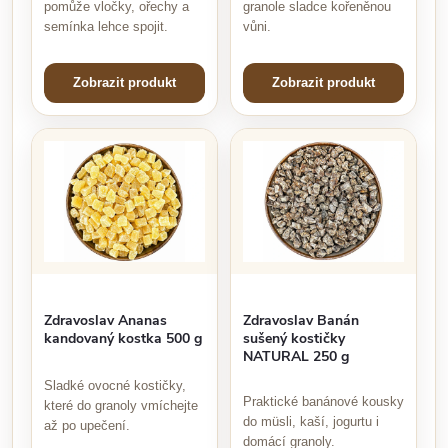
pomůže vločky, ořechy a
granole sladce kořeněnou
semínka lehce spojit.
vůni.
Zobrazit produkt
Zobrazit produkt
Zdravoslav Ananas
Zdravoslav Banán
kandovaný kostka 500 g
sušený kostičky
NATURAL 250 g
Sladké ovocné kostičky,
Praktické banánové kousky
které do granoly vmíchejte
do müsli, kaší, jogurtu i
až po upečení.
domácí granoly.