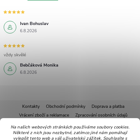
Ivan Bohuslav
6.8.2026
vždy skvělé
Bebčáková Monika
6.8.2026
Z
Kontakty
Obchodní podmínky
Doprava a platba
Vrácení zboží a reklamace
Zpracování osobních údajů
á
Pravidla soutěží
Affiliate program
Recepty
Na našich webových stránkách používáme soubory cookies.
Pro nové dodavatele
Ekologické balení
Moje objednávka
Některé z nich jsou nezbytné, zatímco jiné nám pomáhají
p
vylepšit tento web a váš uživatelský zážitek. Souhlasíte s