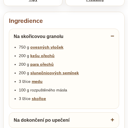
Ingredience
Na skořicovou granolu
750 g
ovesných vloček
200 g
kešu ořechů
200 g
para ořechů
200 g
slunečnicových semínek
3 lžíce
medu
100 g rozpuštěného másla
3 lžíce
skořice
Na dokončení po upečení