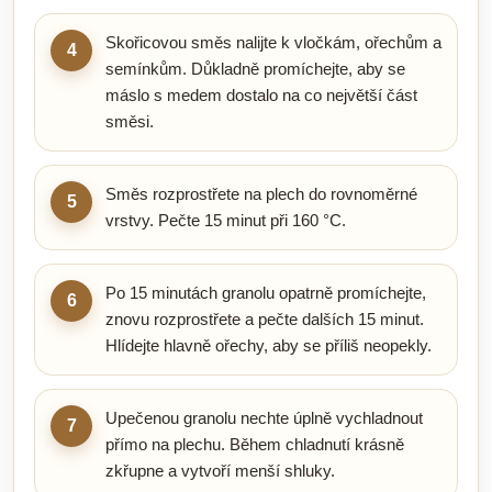
Skořicovou směs nalijte k vločkám, ořechům a
4
semínkům. Důkladně promíchejte, aby se
máslo s medem dostalo na co největší část
směsi.
Směs rozprostřete na plech do rovnoměrné
5
vrstvy. Pečte 15 minut při 160 °C.
Po 15 minutách granolu opatrně promíchejte,
6
znovu rozprostřete a pečte dalších 15 minut.
Hlídejte hlavně ořechy, aby se příliš neopekly.
Upečenou granolu nechte úplně vychladnout
7
přímo na plechu. Během chladnutí krásně
zkřupne a vytvoří menší shluky.