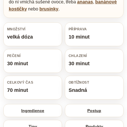
do ní vmíchá sušené ovoce, třeba
ananas
,
banánové
kostičky
nebo
brusinky
.
MNOŽSTVÍ
PŘÍPRAVA
velká dóza
10 minut
PEČENÍ
CHLAZENÍ
30 minut
30 minut
CELKOVÝ ČAS
OBTÍŽNOST
70 minut
Snadná
Ingredience
Postup
Tipy
Produkty