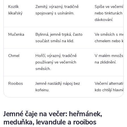
Kozlík
Zemitý, výrazný, tradičně
Spíše ve večerníc
lékařský
spojovaný s usínáním.
nebo tinkturách p
dávkování.
Mučenka
Bylinná, jemně trpká, často
Ve směsích s med
součást směsí na klid.
chmelem nebo koz
Chmel
Hořčí, výrazný, tradičně
V malém množství
používaný ve večerních
na zklidnění.
směsích.
Rooibos
Jemně nasládlý nápoj bez
Večerní alternativa
kofeinu.
kdo chtějí hlavně ri
Jemné čaje na večer: heřmánek,
meduňka, levandule a rooibos