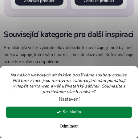
Zobrazit produkt
Zobrazit produkt
Související kategorie pro další inspiraci
Pro klidnější večer vybírejte hlavně bezkofeinové čaje, jemné bylinné
směsi a nápoje, které vám chutnají i bez doslazování. Kofeinové čaje
si nechte spíše na dopoledne.
Na našich webových stránkách používáme soubory cookies.
Některé z nich jsou nezbytné, zatímco jiné nám pomáhají
Čaje
vylepšit tento web a váš uživatelský zážitek. Souhlasíte s
Sypané, sáčkové, zelené, černé, bylinné, ovocné i rooibos čaje
používáním všech cookies?
pro každý den.
Nastavení
Souhlasím
Bylinné čaje
Odmítnout
Heřmánek, meduňka, kopřiva, máta, zázvor a další byliny pro
teplé nálevy.