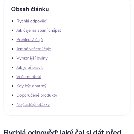
Obsah článku
Rychlá odpověď
Jak čaje na spaní chápat
Přehled 7 čajů
Jemné večerní čaje
Výraznější byliny
Jak je připravit
Večerní rituál
Kdy být opatrný
Doporučené produkty
Nejčastější otázky
Rychlá odpověď: jaký čaj si dát před