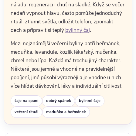
náladu, regeneraci i chuť na sladké. Když se večer
nedaří vypnout hlavu, často pomůže jednoduchý
rituál: ztlumit světla, odložit telefon, zpomalit
dech a připravit si teplý
bylinný čaj
.
Mezi nejznámější večerní byliny patří heřmánek,
meduňka, levandule, kozlík lékařský, mučenka,
chmel nebo lípa. Každá má trochu jiný charakter.
Některé jsou jemné a vhodné na pravidelnější
popíjení, jiné působí výrazněji a je vhodné u nich
více hlídat dávkování, léky a individuální citlivost.
čaje na spaní
dobrý spánek
bylinné čaje
večerní rituál
meduňka a heřmánek