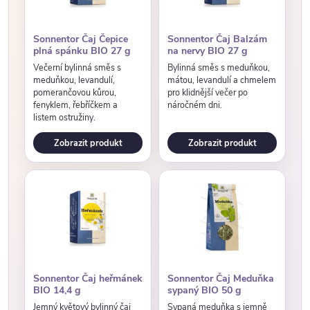
Sonnentor Čaj Čepice
Sonnentor Čaj Balzám
plná spánku BIO 27 g
na nervy BIO 27 g
Večerní bylinná směs s
Bylinná směs s meduňkou,
meduňkou, levandulí,
mátou, levandulí a chmelem
pomerančovou kůrou,
pro klidnější večer po
fenyklem, řebříčkem a
náročném dni.
listem ostružiny.
Zobrazit produkt
Zobrazit produkt
Sonnentor Čaj heřmánek
Sonnentor Čaj Meduňka
BIO 14,4 g
sypaný BIO 50 g
Jemný květový bylinný čaj
Sypaná meduňka s jemně