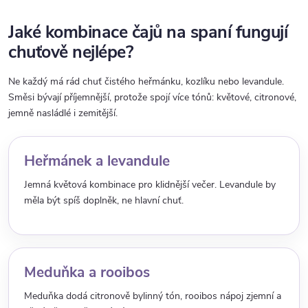
Jaké kombinace čajů na spaní fungují
chuťově nejlépe?
Ne každý má rád chuť čistého heřmánku, kozlíku nebo levandule.
Směsi bývají příjemnější, protože spojí více tónů: květové, citronové,
jemně nasládlé i zemitější.
Heřmánek a levandule
Jemná květová kombinace pro klidnější večer. Levandule by
měla být spíš doplněk, ne hlavní chuť.
Meduňka a rooibos
Meduňka dodá citronově bylinný tón, rooibos nápoj zjemní a