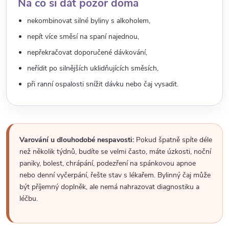
Na co si dát pozor doma
nekombinovat silné byliny s alkoholem,
nepít více směsí na spaní najednou,
nepřekračovat doporučené dávkování,
neřídit po silnějších uklidňujících směsích,
při ranní ospalosti snížit dávku nebo čaj vysadit.
Varování u dlouhodobé nespavosti:
Pokud špatně spíte déle
než několik týdnů, budíte se velmi často, máte úzkosti, noční
paniky, bolest, chrápání, podezření na spánkovou apnoe
nebo denní vyčerpání, řešte stav s lékařem. Bylinný čaj může
být příjemný doplněk, ale nemá nahrazovat diagnostiku a
léčbu.