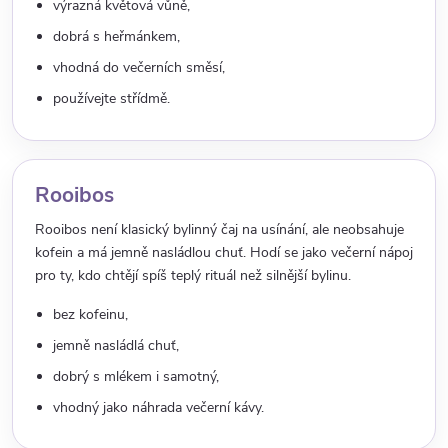
výrazná květová vůně,
dobrá s heřmánkem,
vhodná do večerních směsí,
používejte střídmě.
Rooibos
Rooibos není klasický bylinný čaj na usínání, ale neobsahuje
kofein a má jemně nasládlou chuť. Hodí se jako večerní nápoj
pro ty, kdo chtějí spíš teplý rituál než silnější bylinu.
bez kofeinu,
jemně nasládlá chuť,
dobrý s mlékem i samotný,
vhodný jako náhrada večerní kávy.