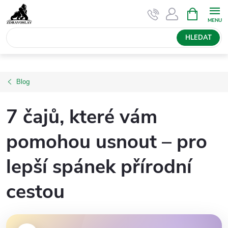
Přejít
NÁKUPNÍ
KOŠÍK
na
obsah
HLEDAT
Blog
7 čajů, které vám
pomohou usnout – pro
lepší spánek přírodní
cestou