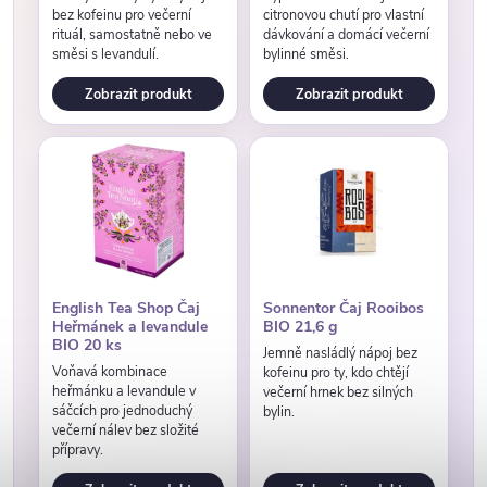
bez kofeinu pro večerní
citronovou chutí pro vlastní
rituál, samostatně nebo ve
dávkování a domácí večerní
směsi s levandulí.
bylinné směsi.
Zobrazit produkt
Zobrazit produkt
English Tea Shop Čaj
Sonnentor Čaj Rooibos
Heřmánek a levandule
BIO 21,6 g
BIO 20 ks
Jemně nasládlý nápoj bez
Voňavá kombinace
kofeinu pro ty, kdo chtějí
heřmánku a levandule v
večerní hrnek bez silných
sáčcích pro jednoduchý
bylin.
večerní nálev bez složité
přípravy.