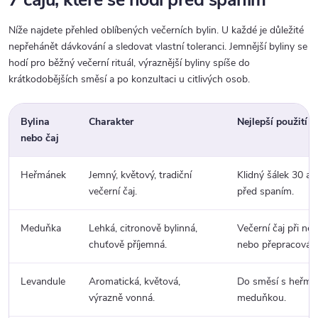
Níže najdete přehled oblíbených večerních bylin. U každé je důležité
nepřehánět dávkování a sledovat vlastní toleranci. Jemnější byliny se
hodí pro běžný večerní rituál, výraznější byliny spíše do
krátkodobějších směsí a po konzultaci u citlivých osob.
Bylina
Charakter
Nejlepší použití
nebo čaj
Heřmánek
Jemný, květový, tradiční
Klidný šálek 30 až
večerní čaj.
před spaním.
Meduňka
Lehká, citronově bylinná,
Večerní čaj při nek
chuťově příjemná.
nebo přepracování
Levandule
Aromatická, květová,
Do směsí s heřm
výrazně vonná.
meduňkou.