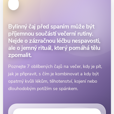
Bylinný čaj před spaním může být
příjemnou součástí večerní rutiny.
Nejde o zázračnou léčbu nespavosti,
ale o jemný rituál, který pomáhá tělu
zpomalit.
Poznejte 7 oblíbených čajů na večer, kdy je pít,
jak je připravit, s čím je kombinovat a kdy být
opatrný kvůli lékům, těhotenství, kojení nebo
dlouhodobým potížím se spánkem.