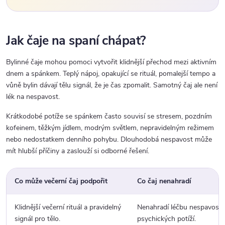
Jak čaje na spaní chápat?
Bylinné čaje mohou pomoci vytvořit klidnější přechod mezi aktivním
dnem a spánkem. Teplý nápoj, opakující se rituál, pomalejší tempo a
vůně bylin dávají tělu signál, že je čas zpomalit. Samotný čaj ale není
lék na nespavost.
Krátkodobé potíže se spánkem často souvisí se stresem, pozdním
kofeinem, těžkým jídlem, modrým světlem, nepravidelným režimem
nebo nedostatkem denního pohybu. Dlouhodobá nespavost může
mít hlubší příčiny a zaslouží si odborné řešení.
Co může večerní čaj podpořit
Co čaj nenahradí
Klidnější večerní rituál a pravidelný
Nenahradí léčbu nespavosti,
signál pro tělo.
psychických potíží.