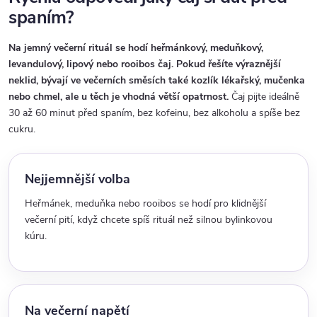
spaním?
Na jemný večerní rituál se hodí heřmánkový, meduňkový,
levandulový, lipový nebo rooibos čaj. Pokud řešíte výraznější
neklid, bývají ve večerních směsích také kozlík lékařský, mučenka
nebo chmel, ale u těch je vhodná větší opatrnost.
Čaj pijte ideálně
30 až 60 minut před spaním, bez kofeinu, bez alkoholu a spíše bez
cukru.
Nejjemnější volba
Heřmánek, meduňka nebo rooibos se hodí pro klidnější
večerní pití, když chcete spíš rituál než silnou bylinkovou
kúru.
Na večerní napětí