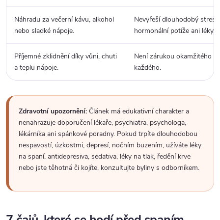
Náhradu za večerní kávu, alkohol
Nevyřeší dlouhodobý stres, 
nebo sladké nápoje.
hormonální potíže ani léky.
Příjemné zklidnění díky vůni, chuti
Není zárukou okamžitého us
a teplu nápoje.
každého.
Zdravotní upozornění:
Článek má edukativní charakter a
nenahrazuje doporučení lékaře, psychiatra, psychologa,
lékárníka ani spánkové poradny. Pokud trpíte dlouhodobou
nespavostí, úzkostmi, depresí, nočním buzením, užíváte léky
na spaní, antidepresiva, sedativa, léky na tlak, ředění krve
nebo jste těhotná či kojíte, konzultujte byliny s odborníkem.
7 čajů, které se hodí před spaním