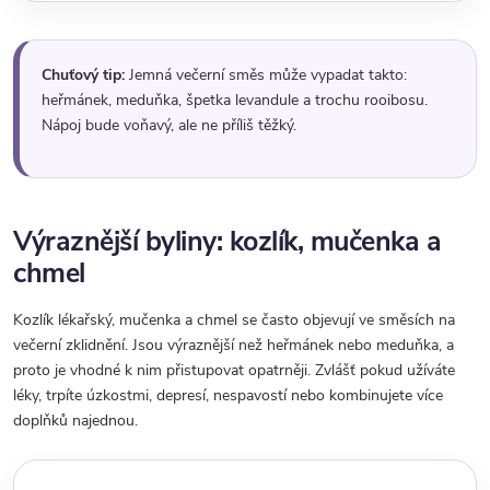
Chuťový tip:
Jemná večerní směs může vypadat takto:
heřmánek, meduňka, špetka levandule a trochu rooibosu.
Nápoj bude voňavý, ale ne příliš těžký.
Výraznější byliny: kozlík, mučenka a
chmel
Kozlík lékařský, mučenka a chmel se často objevují ve směsích na
večerní zklidnění. Jsou výraznější než heřmánek nebo meduňka, a
proto je vhodné k nim přistupovat opatrněji. Zvlášť pokud užíváte
léky, trpíte úzkostmi, depresí, nespavostí nebo kombinujete více
doplňků najednou.