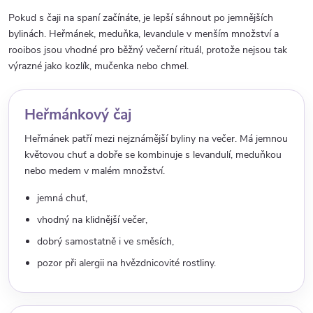
Pokud s čaji na spaní začínáte, je lepší sáhnout po jemnějších
bylinách. Heřmánek, meduňka, levandule v menším množství a
rooibos jsou vhodné pro běžný večerní rituál, protože nejsou tak
výrazné jako kozlík, mučenka nebo chmel.
Heřmánkový čaj
Heřmánek patří mezi nejznámější byliny na večer. Má jemnou
květovou chuť a dobře se kombinuje s levandulí, meduňkou
nebo medem v malém množství.
jemná chuť,
vhodný na klidnější večer,
dobrý samostatně i ve směsích,
pozor při alergii na hvězdnicovité rostliny.