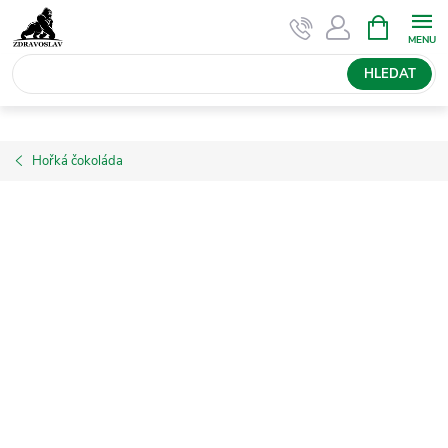
Přejít
NÁKUPNÍ
KOŠÍK
na
obsah
HLEDAT
Hořká čokoláda