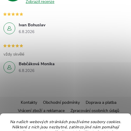
Zobrazit recenze
Ivan Bohuslav
6.8.2026
vždy skvělé
Bebčáková Monika
6.8.2026
Z
Kontakty
Obchodní podmínky
Doprava a platba
Vrácení zboží a reklamace
Zpracování osobních údajů
á
Pravidla soutěží
Affiliate program
Recepty
Na našich webových stránkách používáme soubory cookies.
Některé z nich jsou nezbytné, zatímco jiné nám pomáhají
Pro nové dodavatele
Ekologické balení
Moje objednávka