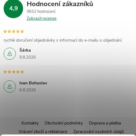
Hodnocení zákazníků
4,9
9652 hodnocení
Zobrazit recenze
rychlé doručení objednávky s informací do e-mailu o objednání.
Šárka
9.8.2026
Ivan Bohuslav
6.8.2026
Z
Kontakty
Obchodní podmínky
Doprava a platba
Vrácení zboží a reklamace
Zpracování osobních údajů