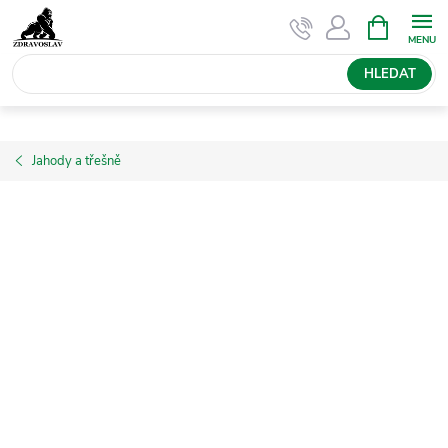
Přejít
NÁKUPNÍ
KOŠÍK
na
obsah
HLEDAT
Jahody a třešně