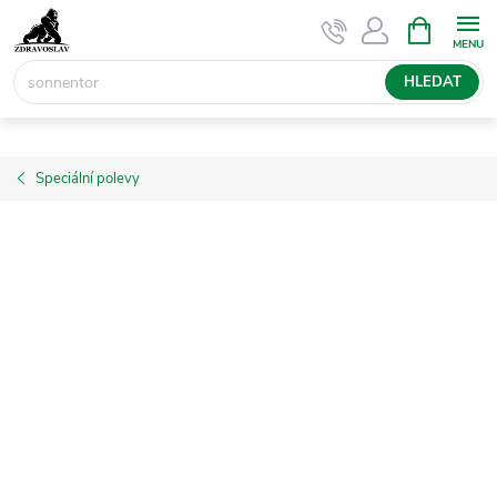
Přejít
NÁKUPNÍ
KOŠÍK
na
obsah
HLEDAT
Speciální polevy