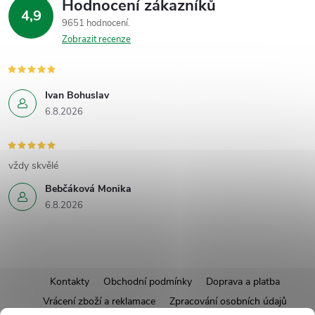
Hodnocení zákazníků
4,9
9651 hodnocení
Zobrazit recenze
Ivan Bohuslav
6.8.2026
vždy skvělé
Bebčáková Monika
6.8.2026
Z
Kontakty
Obchodní podmínky
Doprava a platba
Vrácení zboží a reklamace
Zpracování osobních údajů