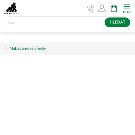
Přejít
NÁKUPNÍ
KOŠÍK
na
obsah
HLEDAT
Makadamové ořechy