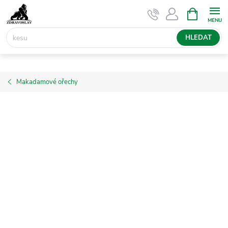
Přejít
NÁKUPNÍ
KOŠÍK
na
obsah
HLEDAT
Makadamové ořechy