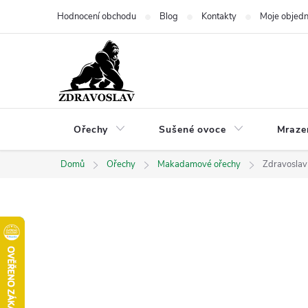
Přejít
Hodnocení obchodu
Blog
Kontakty
Moje objed
na
obsah
Ořechy
Sušené ovoce
Mraze
Domů
Ořechy
Makadamové ořechy
Zdravoslav