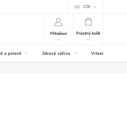
 podmínky a zpracování osobních údajů
Formulář pro odstoupení od sm
CZK
NÁKUPNÍ
KOŠÍK
Prázdný košík
Přihlášení
ě a polevě
Zdravá výživa
Vitamíny a doplň