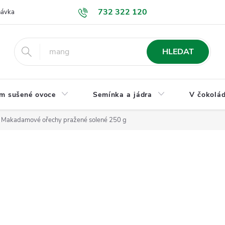
732 322 120
návka
GDPR a ochrana osobních údajů
Jak nakupovat
Obchodní
HLEDAT
m sušené ovoce
Semínka a jádra
V čokolád
 Makadamové ořechy pražené solené 250 g