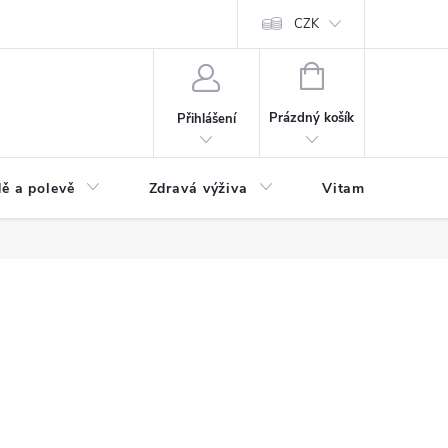
 podmínky a zpracování osobních údajů
Formulář pro odstoupení od sm
CZK
NÁKUPNÍ
KOŠÍK
Prázdný košík
Přihlášení
ě a polevě
Zdravá výživa
Vitamíny a doplň