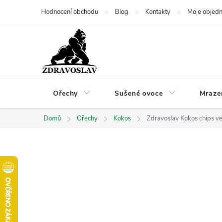
Přejít
Hodnocení obchodu
Blog
Kontakty
Moje objed
na
obsah
Ořechy
Sušené ovoce
Mraze
Domů
Ořechy
Kokos
Zdravoslav Kokos chips v