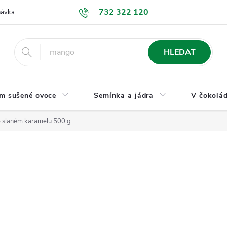
732 322 120
návka
GDPR a ochrana osobních údajů
Jak nakupovat
Obchodní
HLEDAT
m sušené ovoce
Semínka a jádra
V čokolád
e slaném karamelu 500 g