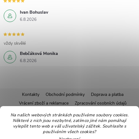
Ivan Bohuslav
6.8.2026
vždy skvělé
Bebčáková Monika
6.8.2026
Z
Kontakty
Obchodní podmínky
Doprava a platba
Vrácení zboží a reklamace
Zpracování osobních údajů
á
Pravidla soutěží
Affiliate program
Recepty
Na našich webových stránkách používáme soubory cookies.
Některé z nich jsou nezbytné, zatímco jiné nám pomáhají
Pro nové dodavatele
Ekologické balení
Moje objednávka
p
vylepšit tento web a váš uživatelský zážitek. Souhlasíte s
používáním všech cookies?