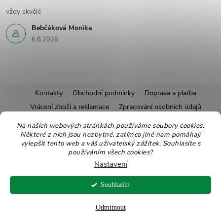
vždy skvělé
Bebčáková Monika
6.8.2026
Z
Kontakty
Obchodní podmínky
Doprava a platba
Vrácení zboží a reklamace
Zpracování osobních údajů
á
Pravidla soutěží
Affiliate program
Recepty
Na našich webových stránkách používáme soubory cookies.
Některé z nich jsou nezbytné, zatímco jiné nám pomáhají
Pro nové dodavatele
Ekologické balení
Moje objednávka
p
vylepšit tento web a váš uživatelský zážitek. Souhlasíte s
používáním všech cookies?
a
Nastavení
Copyright 2026
Zdravoslav
. Všechna práva vyhrazena.
Upravit nastavení
t
Souhlasím
cookies
Vytvořil Shoptet
Odmítnout
í