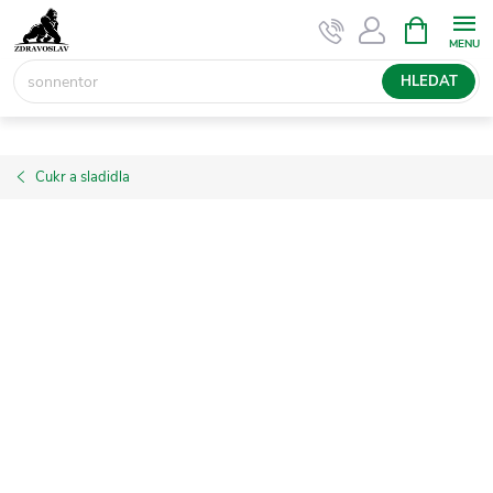
Přejít
NÁKUPNÍ
KOŠÍK
na
obsah
HLEDAT
Cukr a sladidla