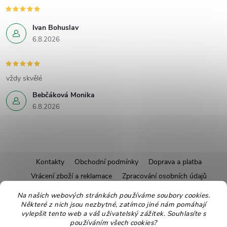
Ivan Bohuslav
6.8.2026
vždy skvělé
Bebčáková Monika
6.8.2026
Z
Kontakty
Obchodní podmínky
Doprava a platba
Vrácení zboží a reklamace
Zpracování osobních údajů
á
Pravidla soutěží
Affiliate program
Recepty
Na našich webových stránkách používáme soubory cookies.
Některé z nich jsou nezbytné, zatímco jiné nám pomáhají
Pro nové dodavatele
Ekologické balení
Moje objednávka
p
vylepšit tento web a váš uživatelský zážitek. Souhlasíte s
používáním všech cookies?