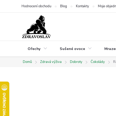
Přejít
Hodnocení obchodu
Blog
Kontakty
Moje objed
na
obsah
Ořechy
Sušené ovoce
Mraze
Domů
Zdravá výživa
Dobroty
Čokolády
R