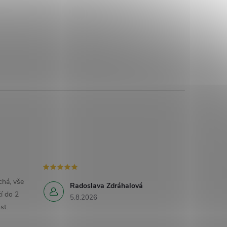
há, vše
Radoslava Zdráhalová
í do 2
5.8.2026
st.