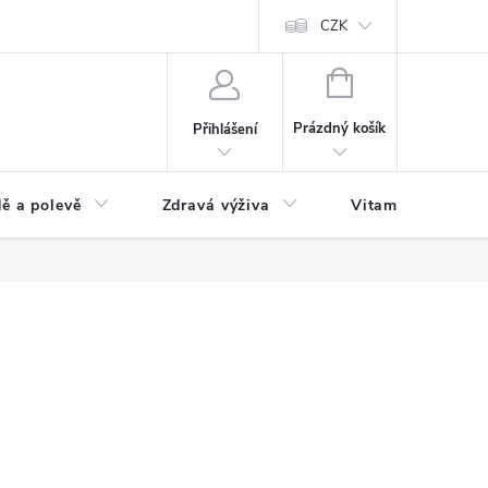
 podmínky a zpracování osobních údajů
Formulář pro odstoupení od sm
CZK
NÁKUPNÍ
KOŠÍK
Prázdný košík
Přihlášení
ě a polevě
Zdravá výživa
Vitamíny a doplň