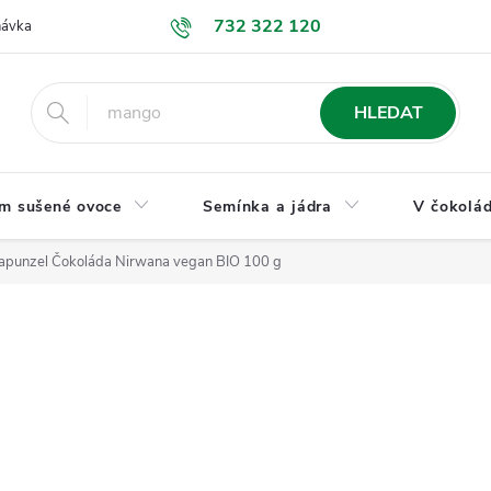
732 322 120
návka
GDPR a ochrana osobních údajů
Jak nakupovat
Obchodní
HLEDAT
m sušené ovoce
Semínka a jádra
V čokolád
apunzel Čokoláda Nirwana vegan BIO 100 g