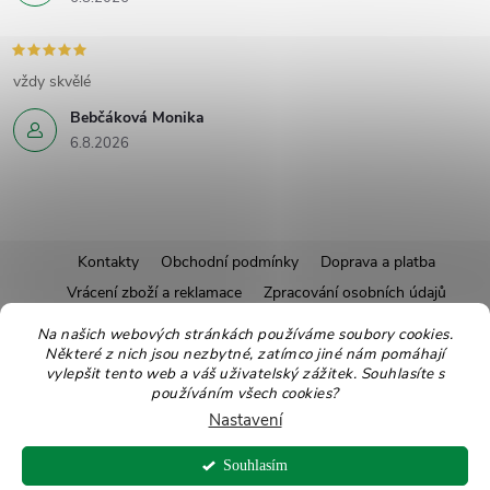
vždy skvělé
Bebčáková Monika
6.8.2026
Z
Kontakty
Obchodní podmínky
Doprava a platba
Vrácení zboží a reklamace
Zpracování osobních údajů
á
Pravidla soutěží
Affiliate program
Recepty
Na našich webových stránkách používáme soubory cookies.
Některé z nich jsou nezbytné, zatímco jiné nám pomáhají
Pro nové dodavatele
Ekologické balení
Moje objednávka
p
vylepšit tento web a váš uživatelský zážitek. Souhlasíte s
používáním všech cookies?
a
Nastavení
Copyright 2026
Zdravoslav
. Všechna práva vyhrazena.
Upravit nastavení
t
Souhlasím
cookies