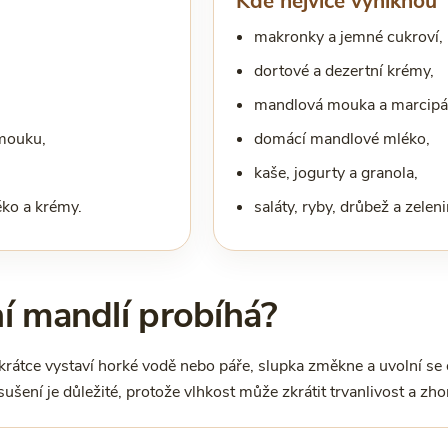
Kde nejvíce vyniknou
makronky a jemné cukroví,
dortové a dezertní krémy,
mandlová mouka a marcipá
mouku,
domácí mandlové mléko,
kaše, jogurty a granola,
ko a krémy.
saláty, ryby, drůbež a zeleni
ní mandlí probíhá?
krátce vystaví horké vodě nebo páře, slupka změkne a uvolní se
šení je důležité, protože vlhkost může zkrátit trvanlivost a zhorš