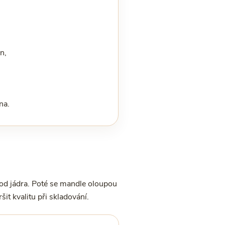
n,
na.
 od jádra. Poté se mandle oloupou
it kvalitu při skladování.