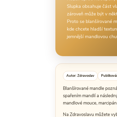
Slupka obsahuje část vlá
zároveň může být v někt
Proto se blanšírované m
kde chcete hladší texturu
jemnější mandlovou chu
Autor: Zdravoslav
Publiková
Blanšírované mandle poznát
spařením mandlí a následný
mandlové mouce, marcipánu
Na Zdravoslavu můžete vyb