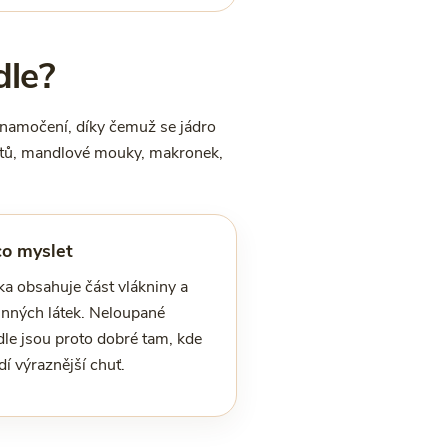
dle?
 namočení, díky čemuž se jádro
ertů, mandlové mouky, makronek,
co myslet
ka obsahuje část vlákniny a
linných látek. Neloupané
le jsou proto dobré tam, kde
í výraznější chuť.