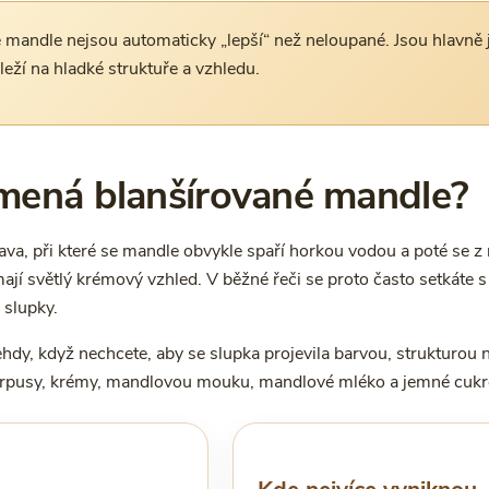
mandle nejsou automaticky „lepší“ než neloupané. Jsou hlavně je
áleží na hladké struktuře a vzhledu.
mená blanšírované mandle?
rava, při které se mandle obvykle spaří horkou vodou a poté se z
jí světlý krémový vzhled. V běžné řeči se proto často setkáte 
slupky.
ehdy, když nechcete, aby se slupka projevila barvou, strukturou n
korpusy, krémy, mandlovou mouku, mandlové mléko a jemné cukr