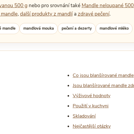
vanou 500 g
nebo pro srovnání také
Mandle neloupané 500
l mandle
,
další produkty z mandlí
a
zdravé pečení
.
é mandle
mandlová mouka
pečení a dezerty
mandlové mléko
Co jsou blanšírované mandle
Jsou blanšírované mandle zd
Výživové hodnoty
Použití v kuchyni
Skladování
Nejčastější otázky