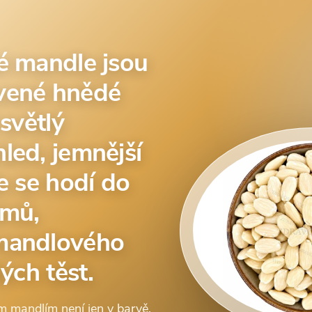
é mandle jsou
vené hnědé
 světlý
led, jemnější
e se hodí do
émů,
mandlového
lých těst.
m mandlím není jen v barvě.