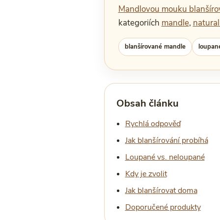
Mandlovou mouku blanšíro
kategoriích
mandle
,
natura
blanšírované mandle
loupan
Obsah článku
Rychlá odpověď
Jak blanšírování probíhá
Loupané vs. neloupané
Kdy je zvolit
Jak blanšírovat doma
Doporučené produkty