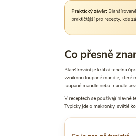
Praktický závěr:
Blanšírované 
praktičtější pro recepty, kde z
Co přesně zna
Blanšírování je krátká tepelná úp
vzniknou loupané mandle, které ma
loupané mandle nebo mandle bez 
V receptech se používají hlavně t
Typicky jde o makronky, světlé 