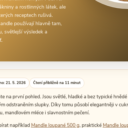
kniny a rostlinných látek, ale
erých receptech rušivá.
andle používají hlavně tam,
, světlejší výsledek a
ť.
no: 21. 5. 2026
Čtení přibližně na 11 minut
e na první pohled. Jsou světlé, hladké a bez typické hnědé 
m odstraněním slupky. Díky tomu působí elegantněji v cukr
, mandlovém mléce i slavnostním pečení.
írat například
Mandle loupané 500 g
, praktické
Mandle lou