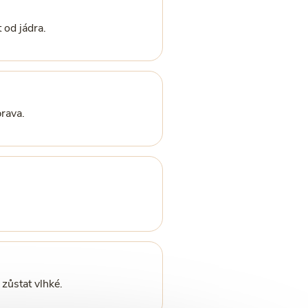
 od jádra.
prava.
zůstat vlhké.