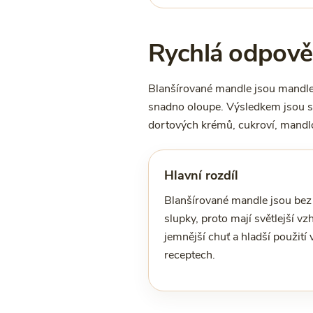
Rychlá odpověď
Blanšírované mandle jsou mandle 
snadno oloupe. Výsledkem jsou sv
dortových krémů, cukroví, mandlo
Hlavní rozdíl
Blanšírované mandle jsou bez
slupky, proto mají světlejší vzh
jemnější chuť a hladší použití 
receptech.