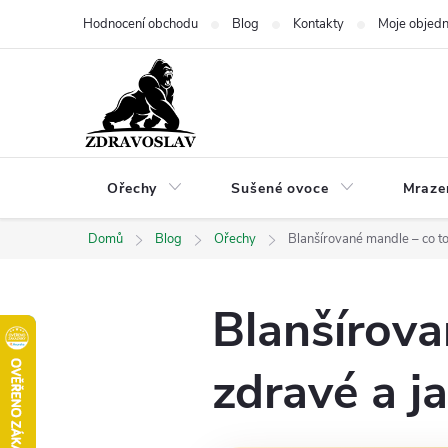
Přejít
Hodnocení obchodu
Blog
Kontakty
Moje objed
na
obsah
Ořechy
Sušené ovoce
Mraze
Domů
Blog
Ořechy
Blanšírované mandle – co to 
Blanšírova
zdravé a ja