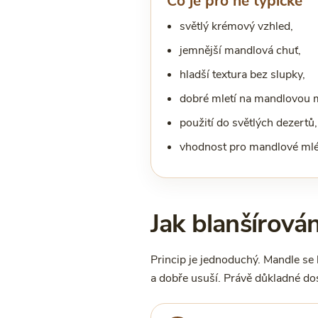
Co je pro ně typické
světlý krémový vzhled,
jemnější mandlová chuť,
hladší textura bez slupky,
dobré mletí na mandlovou 
použití do světlých dezertů,
vhodnost pro mandlové mlé
Jak blanšírová
Princip je jednoduchý. Mandle se 
a dobře usuší. Právě důkladné dosu