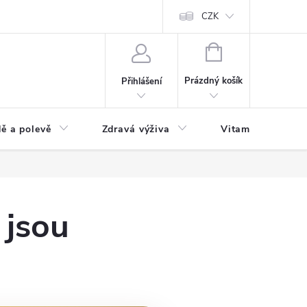
 podmínky a zpracování osobních údajů
Formulář pro odstoupení od sm
CZK
NÁKUPNÍ
KOŠÍK
Prázdný košík
Přihlášení
ě a polevě
Zdravá výživa
Vitamíny a doplň
 jsou