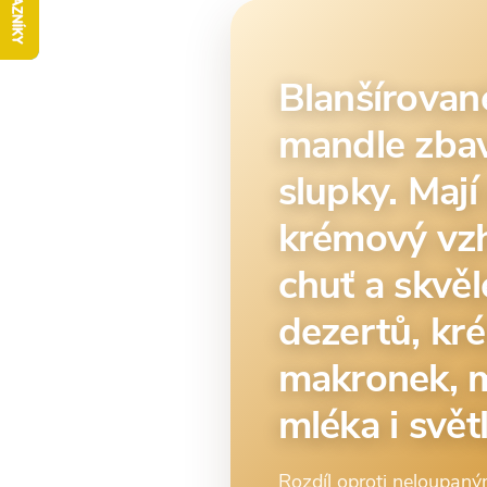
Blanšírovan
mandle zba
slupky. Mají
krémový vzh
chuť a skvěl
dezertů, kr
makronek, 
mléka i svět
Rozdíl oproti neloupaný