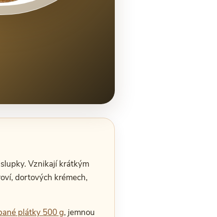
slupky. Vznikají krátkým
oví, dortových krémech,
pané plátky 500 g
, jemnou