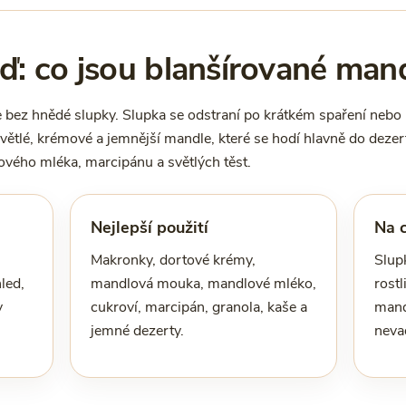
: co jsou blanšírované man
bez hnědé slupky. Slupka se odstraní po krátkém spaření nebo
ětlé, krémové a jemnější mandle, které se hodí hlavně do dez
vého mléka, marcipánu a světlých těst.
Nejlepší použití
Na 
Makronky, dortové krémy,
Slup
led,
mandlová mouka, mandlové mléko,
rost
v
cukroví, marcipán, granola, kaše a
mand
jemné dezerty.
nevad