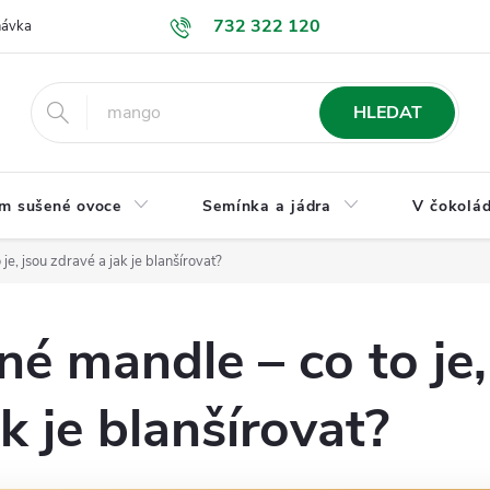
732 322 120
návka
GDPR a ochrana osobních údajů
Jak nakupovat
Obchodní
HLEDAT
m sušené ovoce
Semínka a jádra
V čokolád
je, jsou zdravé a jak je blanšírovat?
né mandle – co to je,
k je blanšírovat?