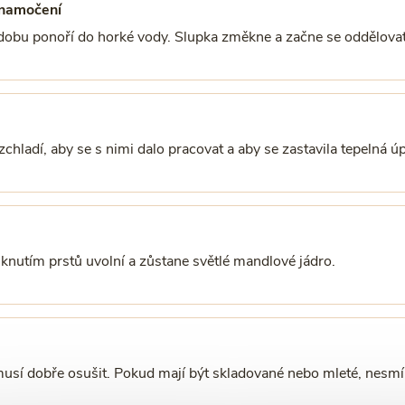
 namočení
dobu ponoří do horké vody. Slupka změkne a začne se oddělovat
chladí, aby se s nimi dalo pracovat a aby se zastavila tepelná ú
knutím prstů uvolní a zůstane světlé mandlové jádro.
sí dobře osušit. Pokud mají být skladované nebo mleté, nesmí 