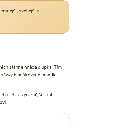
mnější, světlejší a
 nich stáhne hnědá slupka. Tím
s názvy blanšírované mandle,
ebo lehce výraznější chutí.
oví.