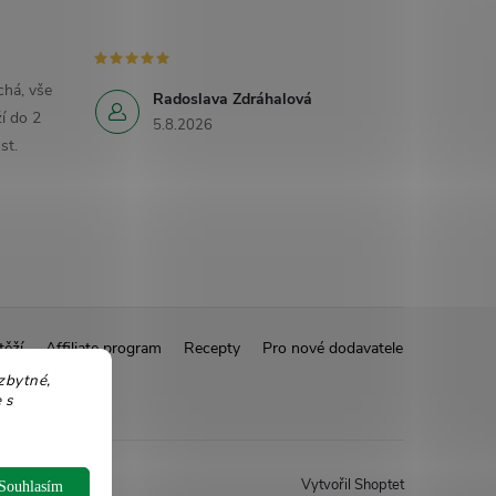
há, vše
Radoslava Zdráhalová
í do 2
5.8.2026
st.
těží
Affiliate program
Recepty
Pro nové dodavatele
zbytné,
 s
Vytvořil Shoptet
Souhlasím