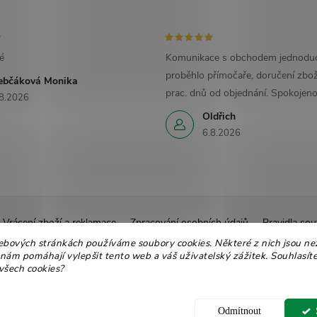
é
Komunikace s obchodem jednoduc
proběhlo přímočaře, doručení zbož
ebčáková Monika
prac. dnů od objednání. Spokojeno
8.2026
Oldřich
6.8.2026
Vrácení zboží a reklamace
Zpracování osobních údajů
Pravidla sou
ebových stránkách používáme soubory cookies. Některé z nich jsou ne
Ekologické balení
Moje objednávka
 nám pomáhají vylepšit tento web a váš uživatelský zážitek. Souhlasíte
všech cookies?
 nastavení cookies
Odmítnout