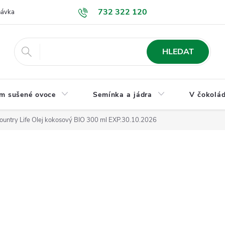
732 322 120
návka
GDPR a ochrana osobních údajů
Jak nakupovat
Obchodní
HLEDAT
m sušené ovoce
Semínka a jádra
V čokolád
ountry Life Olej kokosový BIO 300 ml EXP.30.10.2026