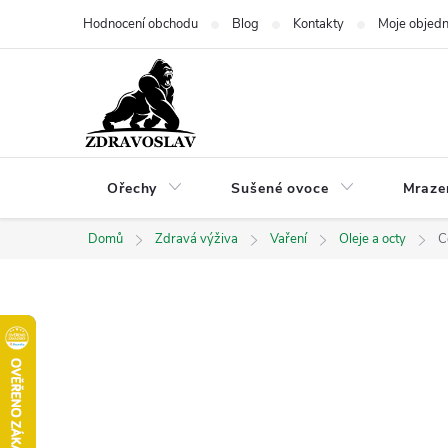
Přejít
Hodnocení obchodu
Blog
Kontakty
Moje objed
na
obsah
Ořechy
Sušené ovoce
Mraze
Domů
Zdravá výživa
Vaření
Oleje a octy
C