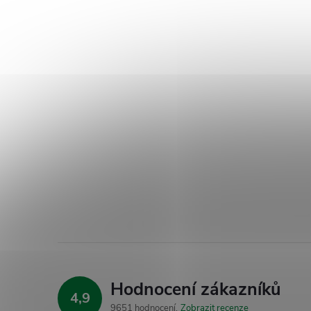
Hodnocení zákazníků
4,9
9651 hodnocení
Zobrazit recenze