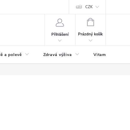
 podmínky a zpracování osobních údajů
Formulář pro odstoupení od sm
CZK
NÁKUPNÍ
KOŠÍK
Prázdný košík
Přihlášení
ě a polevě
Zdravá výživa
Vitamíny a doplň