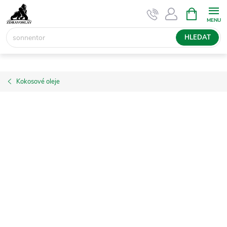
Přejít
NÁKUPNÍ
KOŠÍK
na
obsah
HLEDAT
Kokosové oleje