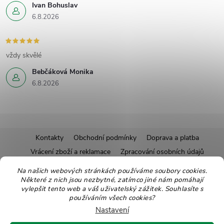
Ivan Bohuslav
6.8.2026
vždy skvělé
Bebčáková Monika
6.8.2026
Z
Kontakty
Obchodní podmínky
Doprava a platba
Vrácení zboží a reklamace
Zpracování osobních údajů
á
Pravidla soutěží
Affiliate program
Recepty
Na našich webových stránkách používáme soubory cookies.
Některé z nich jsou nezbytné, zatímco jiné nám pomáhají
Pro nové dodavatele
Ekologické balení
Moje objednávka
p
vylepšit tento web a váš uživatelský zážitek. Souhlasíte s
používáním všech cookies?
a
Nastavení
Copyright 2026
Zdravoslav
. Všechna práva vyhrazena.
Upravit nastavení