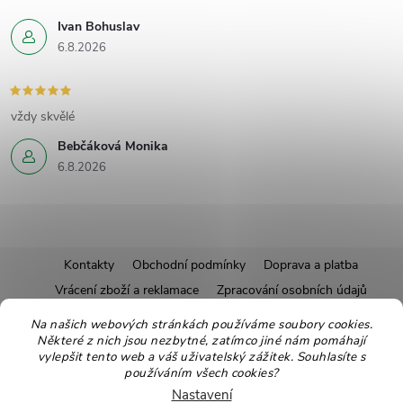
Ivan Bohuslav
6.8.2026
vždy skvělé
Bebčáková Monika
6.8.2026
Z
Kontakty
Obchodní podmínky
Doprava a platba
Vrácení zboží a reklamace
Zpracování osobních údajů
á
Pravidla soutěží
Affiliate program
Recepty
Na našich webových stránkách používáme soubory cookies.
Některé z nich jsou nezbytné, zatímco jiné nám pomáhají
Pro nové dodavatele
Ekologické balení
Moje objednávka
p
vylepšit tento web a váš uživatelský zážitek. Souhlasíte s
používáním všech cookies?
Nastavení