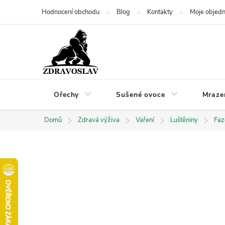
Přejít
Hodnocení obchodu
Blog
Kontakty
Moje objed
na
obsah
Ořechy
Sušené ovoce
Mraze
Domů
Zdravá výživa
Vaření
Luštěniny
Faz