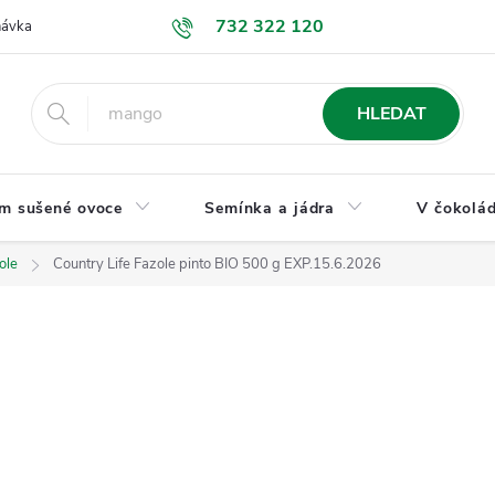
732 322 120
návka
GDPR a ochrana osobních údajů
Jak nakupovat
Obchodní
HLEDAT
m sušené ovoce
Semínka a jádra
V čokolád
ole
Country Life Fazole pinto BIO 500 g EXP.15.6.2026