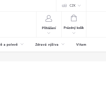
 podmínky a zpracování osobních údajů
Formulář pro odstoupení od sm
CZK
NÁKUPNÍ
KOŠÍK
Prázdný košík
Přihlášení
ě a polevě
Zdravá výživa
Vitamíny a doplň