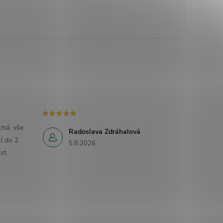
há, vše
Radoslava Zdráhalová
í do 2
5.8.2026
st.