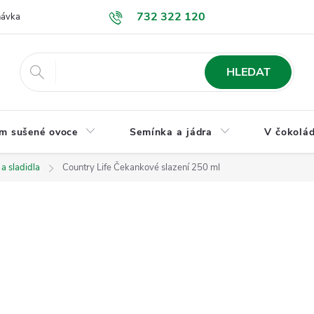
732 322 120
návka
GDPR a ochrana osobních údajů
Jak nakupovat
Obchodní
HLEDAT
m sušené ovoce
Semínka a jádra
V čokolád
a sladidla
Country Life Čekankové slazení 250 ml