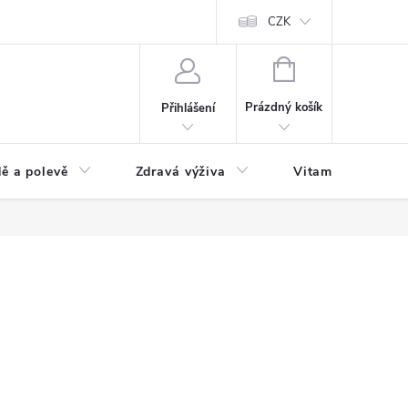
 podmínky a zpracování osobních údajů
Formulář pro odstoupení od sm
CZK
NÁKUPNÍ
KOŠÍK
Prázdný košík
Přihlášení
ě a polevě
Zdravá výživa
Vitamíny a doplň