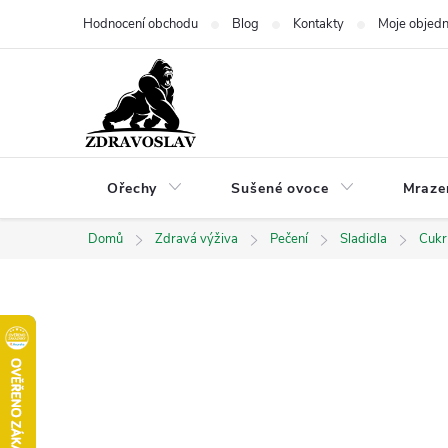
Přejít
Hodnocení obchodu
Blog
Kontakty
Moje objed
na
obsah
Ořechy
Sušené ovoce
Mraze
Domů
Zdravá výživa
Pečení
Sladidla
Cukr 