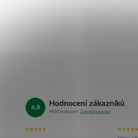
Hodnocení zákazníků
4,9
9648 hodnocení
Zobrazit recenze