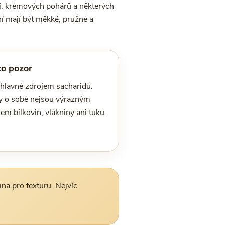
ší, krémových pohárů a některých
ení mají být měkké, pružné a
co pozor
 hlavně zdrojem sacharidů.
 o sobě nejsou výrazným
em bílkovin, vlákniny ani tuku.
na pro texturu. Nejvíc