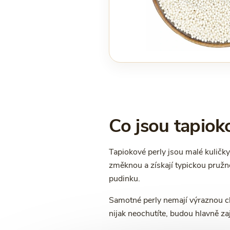
Co jsou tapioko
Tapiokové perly jsou malé kuličk
změknou a získají typickou pružno
pudinku.
Samotné perly nemají výraznou chu
nijak neochutíte, budou hlavně za