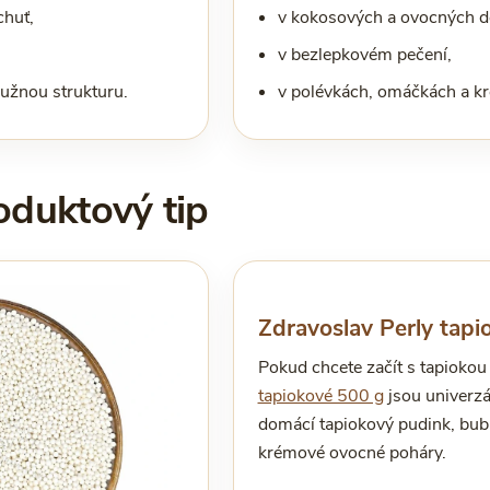
chuť,
v kokosových a ovocných d
v bezlepkovém pečení,
ružnou strukturu.
v polévkách, omáčkách a k
oduktový tip
Zdravoslav Perly tap
Pokud chcete začít s tapioko
tapiokové 500 g
jsou univerzá
domácí tapiokový pudink, bubb
krémové ovocné poháry.