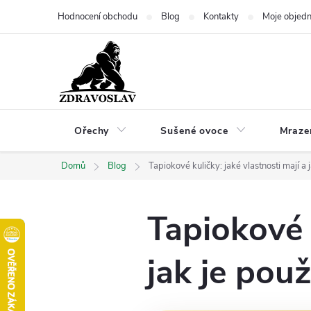
Přejít
Hodnocení obchodu
Blog
Kontakty
Moje objed
na
obsah
Ořechy
Sušené ovoce
Mraze
Domů
Blog
Tapiokové kuličky: jaké vlastnosti mají a 
Tapiokové k
jak je použ