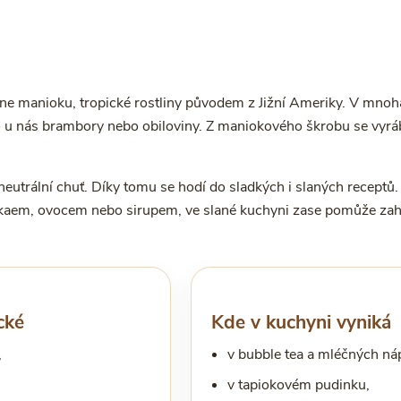
ene manioku, tropické rostliny původem z Jižní Ameriky. V mno
 u nás brambory nebo obiloviny. Z maniokového škrobu se vyráb
utrální chuť. Díky tomu se hodí do sladkých i slaných receptů.
aem, ovocem nebo sirupem, ve slané kuchyni zase pomůže zahu
cké
Kde v kuchyni vyniká
,
v bubble tea a mléčných náp
v tapiokovém pudinku,