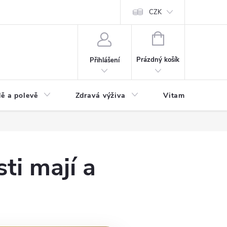
 podmínky a zpracování osobních údajů
Formulář pro odstoupení od sm
CZK
NÁKUPNÍ
KOŠÍK
Prázdný košík
Přihlášení
ě a polevě
Zdravá výživa
Vitamíny a doplň
ti mají a