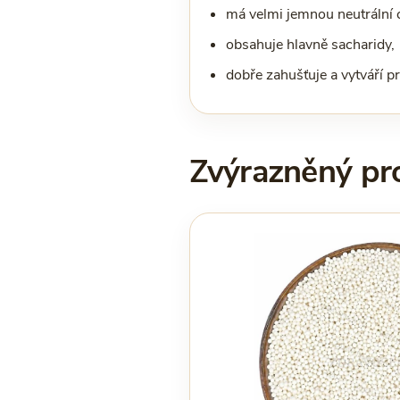
má velmi jemnou neutrální 
obsahuje hlavně sacharidy,
dobře zahušťuje a vytváří p
Zvýrazněný pr