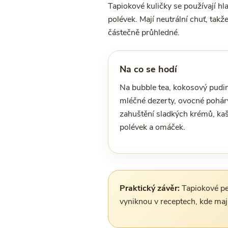
Tapiokové kuličky se používají h
polévek. Mají neutrální chuť, takž
částečně průhledné.
Na co se hodí
Na bubble tea, kokosový pudin
mléčné dezerty, ovocné pohár
zahuštění sladkých krémů, kaš
polévek a omáček.
Praktický závěr:
Tapiokové per
vyniknou v receptech, kde maj