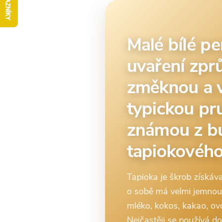
Malé bílé pe
uvaření zprů
změknou a v
typickou pr
známou z bu
tapiokového
Tapioka je škrob získá
o sobě má velmi jemnou 
mléko, kokos, kakao, ovoc
Nejčastěji se používá do