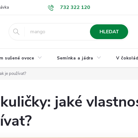
732 322 120
návka
GDPR a ochrana osobních údajů
Jak nakupovat
Obchodní
HLEDAT
m sušené ovoce
Semínka a jádra
V čokolád
jak je používat?
uličky: jaké vlastnos
ívat?