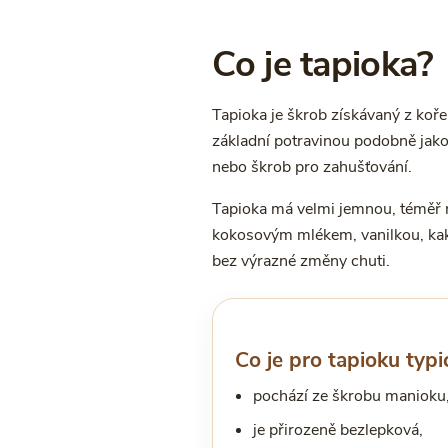
Co je tapioka?
Tapioka je škrob získávaný z koř
základní potravinou podobně jako
nebo škrob pro zahušťování.
Tapioka má velmi jemnou, téměř ne
kokosovým mlékem, vanilkou, kak
bez výrazné změny chuti.
Co je pro tapioku typi
pochází ze škrobu manioku
je přirozeně bezlepková,