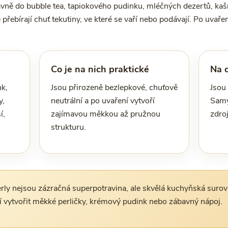
lavně do bubble tea, tapiokového pudinku, mléčných dezertů, ka
e přebírají chuť tekutiny, ve které se vaří nebo podávají. Po uvař
Co je na nich praktické
Na 
k,
Jsou přirozeně bezlepkové, chuťově
Jsou
y,
neutrální a po uvaření vytvoří
Samy
í,
zajímavou měkkou až pružnou
zdroj
strukturu.
ly nejsou zázračná superpotravina, ale skvělá kuchyňská surovi
í vytvořit měkké perličky, krémový pudink nebo zábavný nápoj.