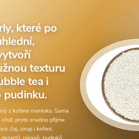
rly, které po
hlední,
ytvoří
užnou texturu
bble tea i
 pudinku.
vaný z kořene manioku. Sama
chuť, proto snadno přijme
e, čaj, sirup i koření.
 dezertů, nápojů, pudinků,