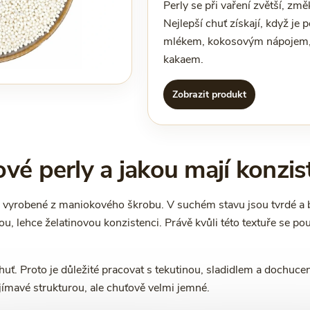
Perly se při vaření zvětší, zm
Nejlepší chuť získají, když je
mlékem, kokosovým nápojem,
kakaem.
Zobrazit produkt
vé perly a jakou mají konzis
y vyrobené z maniokového škrobu. V suchém stavu jsou tvrdé a bí
u, lehce želatinovou konzistenci. Právě kvůli této textuře se po
ť. Proto je důležité pracovat s tekutinou, sladidlem a dochucen
jímavé strukturou, ale chuťově velmi jemné.