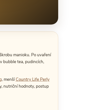
e škrobu manioku. Po uvaření
v bubble tea, pudincích,
g
, menší
Country Life Perly
, nutriční hodnoty, postup