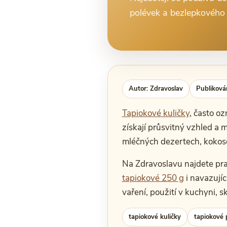
polévek a bezlepkového 
Autor: Zdravoslav
Publiková
Tapiokové kuličky
, často o
získají průsvitný vzhled a 
mléčných dezertech, kokoso
Na Zdravoslavu najdete pr
tapiokové 250 g
i navazujíc
vaření, použití v kuchyni, s
tapiokové kuličky
tapiokové 