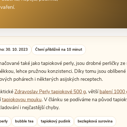
vaření.
no: 30. 10. 2023
Čtení přibližně na 10 minut
značované také jako tapiokové perly, jsou drobné perličky z
měkkou, lehce pružnou konzistenci. Díky tomu jsou oblíbené 
vých pohárech i některých asijských receptech.
aktické
Zdravoslav Perly tapiokové 500 g
, větší
balení 1000 
í
tapiokovou mouku
. V článku se podíváme na původ tapioky
kladování i nejčastější chyby.
perly
bubble tea
tapiokový pudink
bezlepková surovina