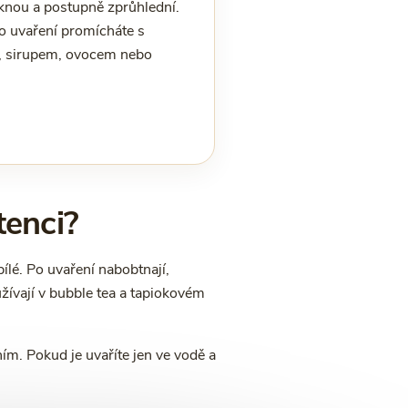
ěknou a postupně zprůhlední.
 po uvaření promícháte s
 sirupem, ovocem nebo
tenci?
lé. Po uvaření nabobtnají,
užívají v bubble tea a tapiokovém
ím. Pokud je uvaříte jen ve vodě a