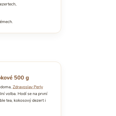
ezertech,
rémech.
iokové 500 g
u doma,
Zdravoslav Perly
lní volba. Hodí se na první
le tea, kokosový dezert i