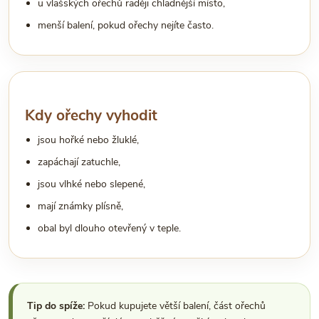
u vlašských ořechů raději chladnější místo,
menší balení, pokud ořechy nejíte často.
Kdy ořechy vyhodit
jsou hořké nebo žluklé,
zapáchají zatuchle,
jsou vlhké nebo slepené,
mají známky plísně,
obal byl dlouho otevřený v teple.
Tip do spíže:
Pokud kupujete větší balení, část ořechů