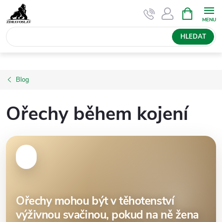
Přejít
NÁKUPNÍ
KOŠÍK
na
obsah
HLEDAT
Blog
Ořechy během kojení
Ořechy mohou být v těhotenství
výživnou svačinou, pokud na ně žena