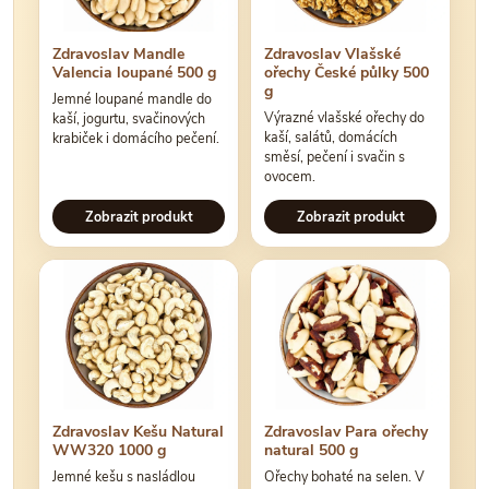
Zdravoslav Mandle
Zdravoslav Vlašské
Valencia loupané 500 g
ořechy České půlky 500
g
Jemné loupané mandle do
Výrazné vlašské ořechy do
kaší, jogurtu, svačinových
kaší, salátů, domácích
krabiček i domácího pečení.
směsí, pečení i svačin s
ovocem.
Zobrazit produkt
Zobrazit produkt
Zdravoslav Kešu Natural
Zdravoslav Para ořechy
WW320 1000 g
natural 500 g
Jemné kešu s nasládlou
Ořechy bohaté na selen. V