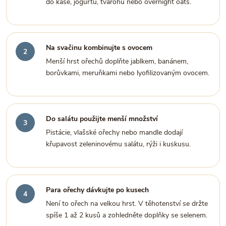
do kaše, jogurtu, tvarohu nebo overnight oats.
Na svačinu kombinujte s ovocem
Menší hrst ořechů doplňte jablkem, banánem,
borůvkami, meruňkami nebo lyofilizovaným ovocem.
Do salátu použijte menší množství
Pistácie, vlašské ořechy nebo mandle dodají
křupavost zeleninovému salátu, rýži i kuskusu.
Para ořechy dávkujte po kusech
Není to ořech na velkou hrst. V těhotenství se držte
spíše 1 až 2 kusů a zohledněte doplňky se selenem.