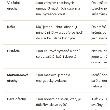
Vlašské
Jsou zdrojem rostlinných
Do kaší, peče
ořechy
omega-3 mastných kyselin a
tvarohu neb
mají výraznou chuť.
sušeným ov
Kešu
Mají jemnou chuť, obsahují
Do směsí, kar
minerální látky a dobře se hodí
krémů, pom
do sladké i slané kuchyně.
jako svačin
Pistácie
Jsou chuťově výrazné a hodí
Natural pist
se do salátů, kaší i dezertů.
jogurtu, rýž
domácí směs
Makadamové
Jsou máslové, jemné a
Menší porce
ořechy
energeticky vydatné.
salátu, dom
nebo jen tak
Para ořechy
Jsou bohaté na selen, který je
1 až 2 kusy
důležitý, ale ve vyšším
svačiny neb