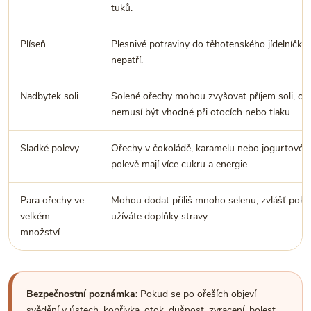
tuků.
Plíseň
Plesnivé potraviny do těhotenského jídelníčku
nepatří.
Nadbytek soli
Solené ořechy mohou zvyšovat příjem soli, co
nemusí být vhodné při otocích nebo tlaku.
Sladké polevy
Ořechy v čokoládě, karamelu nebo jogurtové
polevě mají více cukru a energie.
Para ořechy ve
Mohou dodat příliš mnoho selenu, zvlášť pok
velkém
užíváte doplňky stravy.
množství
Bezpečnostní poznámka:
Pokud se po ořeších objeví
svědění v ústech, kopřivka, otok, dušnost, zvracení, bolest