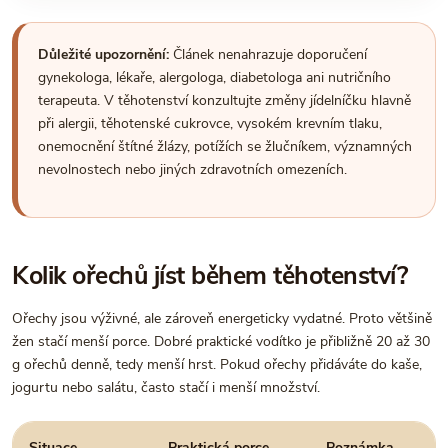
Důležité upozornění:
Článek nenahrazuje doporučení
gynekologa, lékaře, alergologa, diabetologa ani nutričního
terapeuta. V těhotenství konzultujte změny jídelníčku hlavně
při alergii, těhotenské cukrovce, vysokém krevním tlaku,
onemocnění štítné žlázy, potížích se žlučníkem, významných
nevolnostech nebo jiných zdravotních omezeních.
Kolik ořechů jíst během těhotenství?
Ořechy jsou výživné, ale zároveň energeticky vydatné. Proto většině
žen stačí menší porce. Dobré praktické vodítko je přibližně 20 až 30
g ořechů denně, tedy menší hrst. Pokud ořechy přidáváte do kaše,
jogurtu nebo salátu, často stačí i menší množství.
Situace
Praktická porce
Poznámka