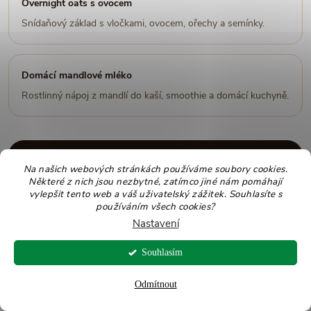
Overnight oats s ovocem
Snídaňový základ s vločkami, ovocem, ořechy a semínky.
Domácí mandlové mléko
Rostlinný nápoj z mandlí do kaší, smoothie a domácí kuchyně.
Shrnutí: které ořechy jíst během
Na našich webových stránkách používáme soubory cookies.
těhotenství?
Některé z nich jsou nezbytné, zatímco jiné nám pomáhají
vylepšit tento web a váš uživatelský zážitek. Souhlasíte s
používáním všech cookies?
Ořechy mohou být v těhotenství vhodnou součástí pestré
Nastavení
stravy, pokud nemáte alergii a dobře je snášíte.
Nejpraktičtější jsou natural varianty bez soli, cukru a polev.
Souhlasím
Běžná porce bývá menší hrst, přibližně 20 až 30 g denně
Odmítnout
podle jídelníčku.