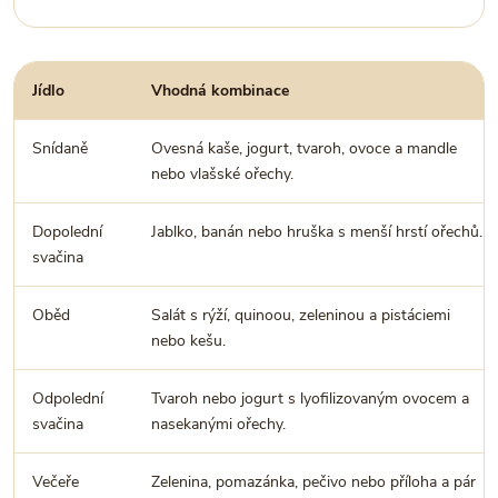
Jídlo
Vhodná kombinace
Snídaně
Ovesná kaše, jogurt, tvaroh, ovoce a mandle
nebo vlašské ořechy.
Dopolední
Jablko, banán nebo hruška s menší hrstí ořechů.
svačina
Oběd
Salát s rýží, quinoou, zeleninou a pistáciemi
nebo kešu.
Odpolední
Tvaroh nebo jogurt s lyofilizovaným ovocem a
svačina
nasekanými ořechy.
Večeře
Zelenina, pomazánka, pečivo nebo příloha a pár