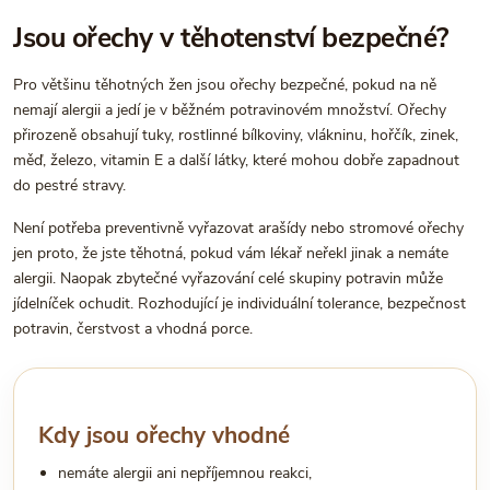
Jsou ořechy v těhotenství bezpečné?
Pro většinu těhotných žen jsou ořechy bezpečné, pokud na ně
nemají alergii a jedí je v běžném potravinovém množství. Ořechy
přirozeně obsahují tuky, rostlinné bílkoviny, vlákninu, hořčík, zinek,
měď, železo, vitamin E a další látky, které mohou dobře zapadnout
do pestré stravy.
Není potřeba preventivně vyřazovat arašídy nebo stromové ořechy
jen proto, že jste těhotná, pokud vám lékař neřekl jinak a nemáte
alergii. Naopak zbytečné vyřazování celé skupiny potravin může
jídelníček ochudit. Rozhodující je individuální tolerance, bezpečnost
potravin, čerstvost a vhodná porce.
Kdy jsou ořechy vhodné
nemáte alergii ani nepříjemnou reakci,