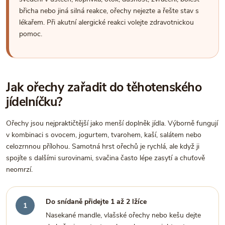
břicha nebo jiná silná reakce, ořechy nejezte a řešte stav s
lékařem. Při akutní alergické reakci volejte zdravotnickou
pomoc.
Jak ořechy zařadit do těhotenského
jídelníčku?
Ořechy jsou nejpraktičtější jako menší doplněk jídla. Výborně fungují
v kombinaci s ovocem, jogurtem, tvarohem, kaší, salátem nebo
celozrnnou přílohou. Samotná hrst ořechů je rychlá, ale když ji
spojíte s dalšími surovinami, svačina často lépe zasytí a chuťově
neomrzí.
Do snídaně přidejte 1 až 2 lžíce
Nasekané mandle, vlašské ořechy nebo kešu dejte