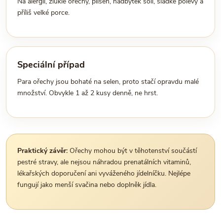
Na alergii, žluklé ořechy, plíseň, nadbytek soli, sladké polevy a
příliš velké porce.
Speciální případ
Para ořechy jsou bohaté na selen, proto stačí opravdu malé
množství. Obvykle 1 až 2 kusy denně, ne hrst.
Praktický závěr:
Ořechy mohou být v těhotenství součástí
pestré stravy, ale nejsou náhradou prenatálních vitaminů,
lékařských doporučení ani vyváženého jídelníčku. Nejlépe
fungují jako menší svačina nebo doplněk jídla.