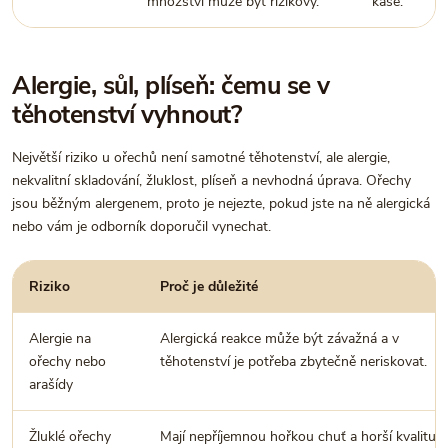
množství může být rizikový.
kaše.
Alergie, sůl, plíseň: čemu se v
těhotenství vyhnout?
Největší riziko u ořechů není samotné těhotenství, ale alergie,
nekvalitní skladování, žluklost, plíseň a nevhodná úprava. Ořechy
jsou běžným alergenem, proto je nejezte, pokud jste na ně alergická
nebo vám je odborník doporučil vynechat.
Riziko
Proč je důležité
Alergie na
Alergická reakce může být závažná a v
ořechy nebo
těhotenství je potřeba zbytečně neriskovat.
arašídy
Žluklé ořechy
Mají nepříjemnou hořkou chuť a horší kvalitu