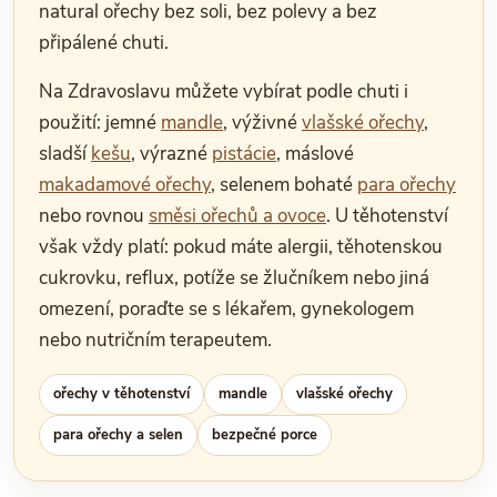
natural ořechy bez soli, bez polevy a bez
připálené chuti.
Na Zdravoslavu můžete vybírat podle chuti i
použití: jemné
mandle
, výživné
vlašské ořechy
,
sladší
kešu
, výrazné
pistácie
, máslové
makadamové ořechy
, selenem bohaté
para ořechy
nebo rovnou
směsi ořechů a ovoce
. U těhotenství
však vždy platí: pokud máte alergii, těhotenskou
cukrovku, reflux, potíže se žlučníkem nebo jiná
omezení, poraďte se s lékařem, gynekologem
nebo nutričním terapeutem.
ořechy v těhotenství
mandle
vlašské ořechy
para ořechy a selen
bezpečné porce