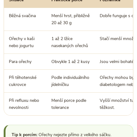
Běžná svačina
Menší hrst, přibližně
Dobře funguje s ov
20 až 30 g
Ořechy v kaši
1 až 2 lžíce
Stačí menší množství
nebo jogurtu
nasekaných ořechů
Para ořechy
Obvykle 1 až 2 kusy
Jsou velmi bohaté n
Při těhotenské
Podle individuálního
Ořechy mohou být p
cukrovce
jídelníčku
diabetologem nebo 
Při refluxu nebo
Menší porce podle
Vyšší množství tuk
nevolnosti
tolerance
těžkost.
Tip k porcím:
Ořechy nejezte přímo z velkého sáčku.