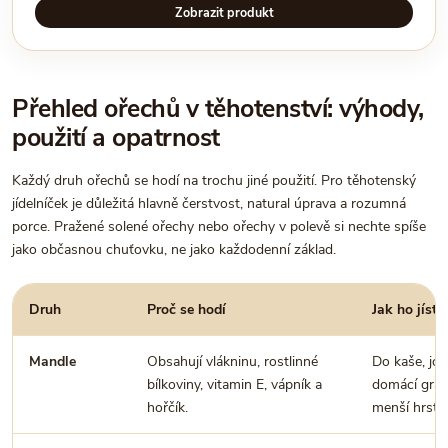
Zobrazit produkt
Přehled ořechů v těhotenství: výhody,
použití a opatrnost
Každý druh ořechů se hodí na trochu jiné použití. Pro těhotenský
jídelníček je důležitá hlavně čerstvost, natural úprava a rozumná
porce. Pražené solené ořechy nebo ořechy v polevě si nechte spíše
jako občasnou chuťovku, ne jako každodenní základ.
Druh
Proč se hodí
Jak ho jíst
Mandle
Obsahují vlákninu, rostlinné
Do kaše, jog
bílkoviny, vitamin E, vápník a
domácí gran
hořčík.
menší hrst n