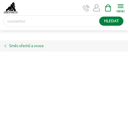
Přejít
NÁKUPNÍ
KOŠÍK
na
obsah
HLEDAT
Směs ořechů a ovoce