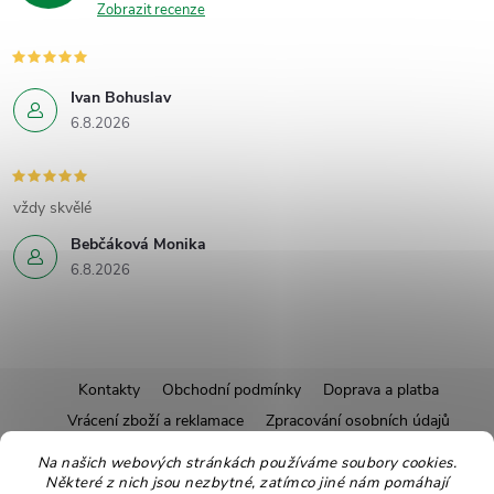
Zobrazit recenze
Ivan Bohuslav
6.8.2026
vždy skvělé
Bebčáková Monika
6.8.2026
Z
Kontakty
Obchodní podmínky
Doprava a platba
Vrácení zboží a reklamace
Zpracování osobních údajů
á
Pravidla soutěží
Affiliate program
Recepty
Na našich webových stránkách používáme soubory cookies.
Některé z nich jsou nezbytné, zatímco jiné nám pomáhají
Pro nové dodavatele
Ekologické balení
Moje objednávka