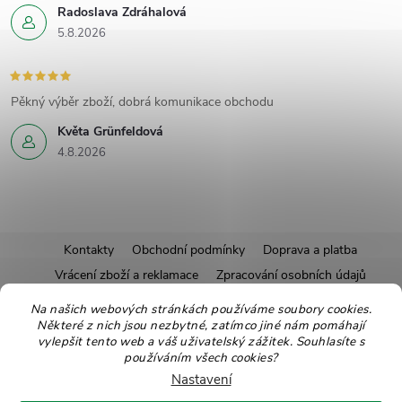
Radoslava Zdráhalová
5.8.2026
Pěkný výběr zboží, dobrá komunikace obchodu
Květa Grünfeldová
4.8.2026
Z
Kontakty
Obchodní podmínky
Doprava a platba
Vrácení zboží a reklamace
Zpracování osobních údajů
á
Pravidla soutěží
Affiliate program
Recepty
Na našich webových stránkách používáme soubory cookies.
Některé z nich jsou nezbytné, zatímco jiné nám pomáhají
Pro nové dodavatele
Ekologické balení
Moje objednávka
p
vylepšit tento web a váš uživatelský zážitek. Souhlasíte s
používáním všech cookies?
a
Nastavení
Copyright 2026
Zdravoslav
. Všechna práva vyhrazena.
Upravit nastavení