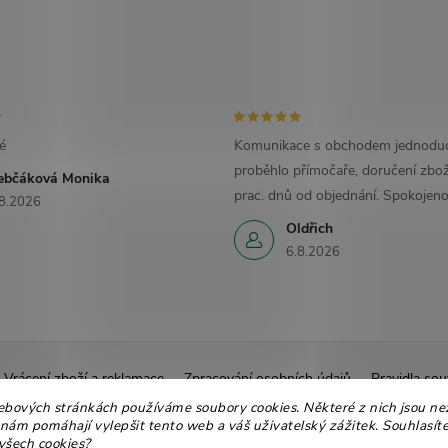
é
Komunikace s obchodem jednoduc
proběhlo přímočaře, doručení zbož
ebčáková Monika
prac. dnů od objednání. Spokojeno
8.2026
Oldřich
6.8.2026
Vrácení zboží a reklamace
Zpracování osobních údajů
Pravidla sou
ebových stránkách používáme soubory cookies. Některé z nich jsou ne
Ekologické balení
Moje objednávka
 nám pomáhají vylepšit tento web a váš uživatelský zážitek. Souhlasíte
všech cookies?