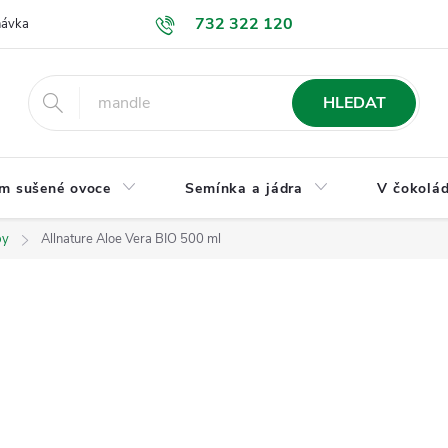
732 322 120
návka
GDPR a ochrana osobních údajů
Jak nakupovat
Obchodní
HLEDAT
m sušené ovoce
Semínka a jádra
V čokolád
py
Allnature Aloe Vera BIO 500 ml