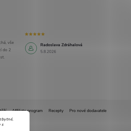
há, vše
Radoslava Zdráhalová
í do 2
5.8.2026
st.
těží
Affiliate program
Recepty
Pro nové dodavatele
zbytné,
 s