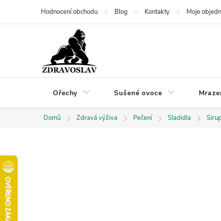
Přejít
Hodnocení obchodu
Blog
Kontakty
Moje objed
na
obsah
Ořechy
Sušené ovoce
Mraze
Domů
Zdravá výživa
Pečení
Sladidla
Siru