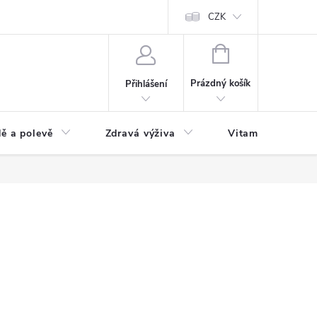
 podmínky a zpracování osobních údajů
Formulář pro odstoupení od sm
CZK
NÁKUPNÍ
KOŠÍK
Prázdný košík
Přihlášení
ě a polevě
Zdravá výživa
Vitamíny a doplň