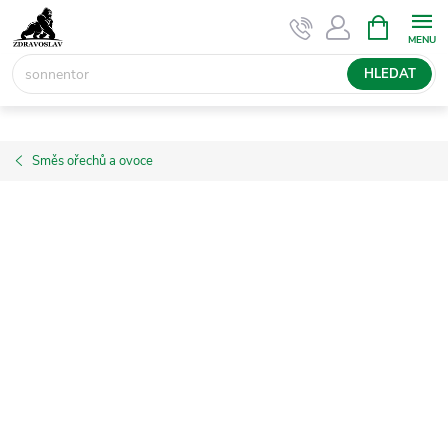
Přejít
NÁKUPNÍ
KOŠÍK
na
obsah
HLEDAT
Směs ořechů a ovoce