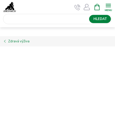
Přejít
NÁKUPNÍ
KOŠÍK
na
obsah
HLEDAT
Zdravá výživa