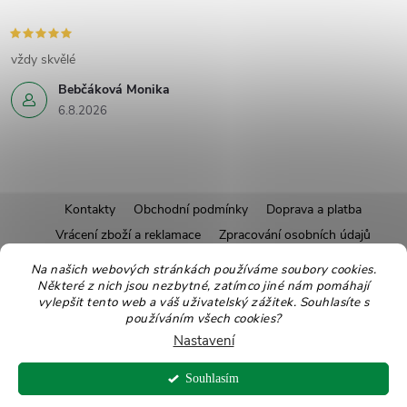
vždy skvělé
Bebčáková Monika
6.8.2026
Z
Kontakty
Obchodní podmínky
Doprava a platba
Vrácení zboží a reklamace
Zpracování osobních údajů
á
Pravidla soutěží
Affiliate program
Recepty
Na našich webových stránkách používáme soubory cookies.
Některé z nich jsou nezbytné, zatímco jiné nám pomáhají
Pro nové dodavatele
Ekologické balení
Moje objednávka
p
vylepšit tento web a váš uživatelský zážitek. Souhlasíte s
používáním všech cookies?
a
Nastavení
Copyright 2026
Zdravoslav
. Všechna práva vyhrazena.
Upravit nastavení
t
Souhlasím
cookies